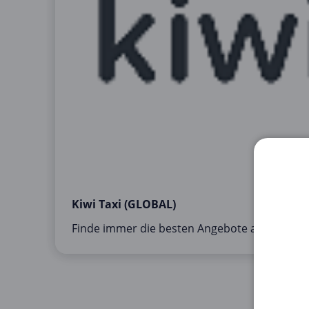
Kiwi Taxi (GLOBAL)
Finde immer die besten Angebote auf kiwitax