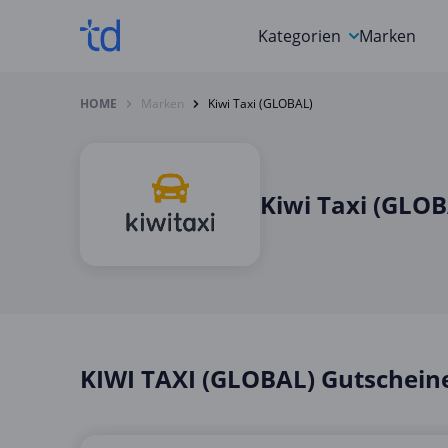
Kategorien
Marken
Auto, Motorrad & Werkz
HOME
Marken
Kiwi Taxi (GLOBAL)
Blumen & Geschenke
Bücher & Magazine
Kiwi Taxi (GLO
Computer & Elektronik
Entertainment & Media
Essen & Trinken
Foto, Druck & Büro
KIWI TAXI (GLOBAL) Gutschein