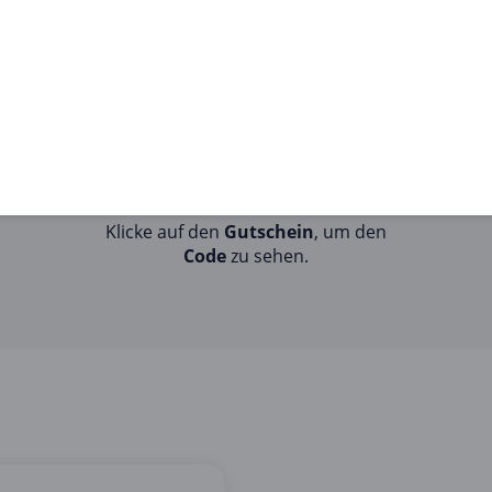
STEP 2
Klicke auf den
Gutschein
, um den
Code
zu sehen.