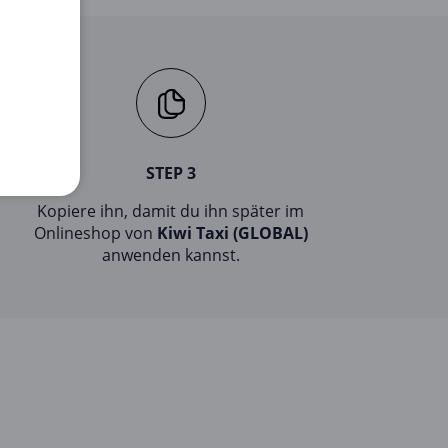
STEP 3
Kopiere ihn, damit du ihn später im
Onlineshop von
Kiwi Taxi (GLOBAL)
anwenden kannst.