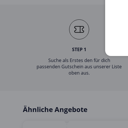
STEP 1
Suche als Erstes den für dich
passenden Gutschein aus unserer Liste
oben aus.
Ähnliche Angebote