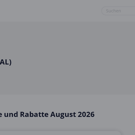
euge
Gaming & Spielzeug
Sport & Freizeit
Garten, Haushalt & Tiere
Urlaub & Reise
Gesundheit & Beauty
BAL)
Mobilfunk & Internet
Mode & Accessoires
Shopping
Sonstiges
e und Rabatte August 2026