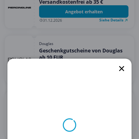
Versandkostenfrei ab 35 €
Angebot erhalten
Siehe Details
31.12.2026
Douglas
Geschenkgutscheine von Douglas
ab 10 EUR
Angebot erhalten
Siehe Details
31.12.2030
Bandagenspezialist
5% Rabatt auf alles bei
Bandagenspezialist
5 % Rabatt erhalten
Siehe Details
28.02.2030