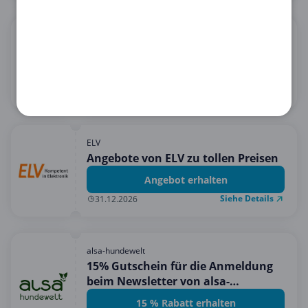
Orion
15€ Rabatt bei 60€ Einkauf
15 € Rabatt erhalten
Siehe Details
31.08.2026
ELV
Angebote von ELV zu tollen Preisen
Angebot erhalten
Siehe Details
31.12.2026
alsa-hundewelt
15% Gutschein für die Anmeldung
beim Newsletter von alsa-
hundewelt!
15 % Rabatt erhalten