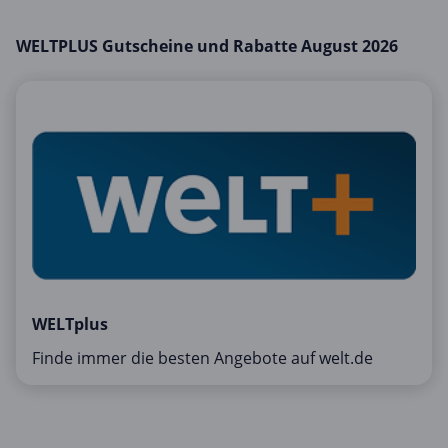
Mobilfunk & Internet
WELTPLUS Gutscheine und Rabatte August 2026
Mode & Accessoires
Shopping
Sonstiges
Sport & Freizeit
Urlaub & Reise
WELTplus
Finde immer die besten Angebote auf welt.de