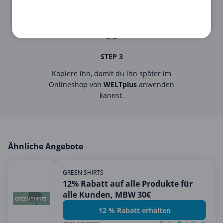
STEP 3
Kopiere ihn, damit du ihn später im
Onlineshop von
WELTplus
anwenden
kannst.
Ähnliche Angebote
GREEN SHIRTS
12% Rabatt auf alle Produkte für
alle Kunden, MBW 30€
12 % Rabatt erhalten