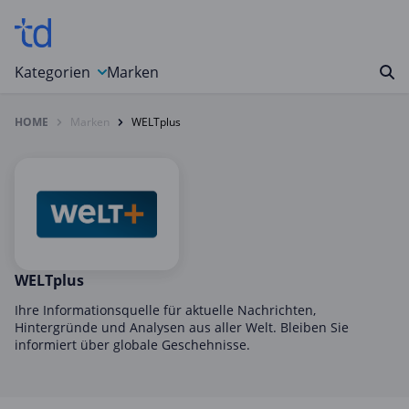
Kategorien
Marken
HOME
Marken
WELTplus
Auto, Motorrad & Werkzeuge
Blumen & Geschenke
Bücher & Magazine
Computer & Elektronik
Entertainment & Media
Essen & Trinken
WELTplus
Foto, Druck & Büro
Ihre Informationsquelle für aktuelle Nachrichten,
Hintergründe und Analysen aus aller Welt. Bleiben Sie
Gaming & Spielzeug
informiert über globale Geschehnisse.
Garten, Haushalt & Tiere
Gesundheit & Beauty