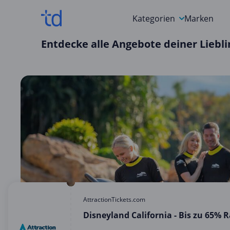
Kategorien
Marken
Entdecke alle Angebote deiner Lieb
Auto, Motorrad & Werkz
Blumen & Geschenke
Bücher & Magazine
Computer & Elektronik
Entertainment & Media
Essen & Trinken
Foto, Druck & Büro
AttractionTickets.com
Disneyland California - Bis zu 65% 