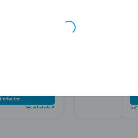
ELV
auf
Gra
t erhalten
Siehe Details
31
Carl
 Anmeldung beim
15%
ndewelt!
t erhalten
Siehe Details
31