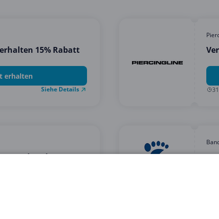
Pier
erhalten 15% Rabatt
Ver
t erhalten
Siehe Details
31
Band
n Douglas ab 10 EUR
5% 
erhalten
Siehe Details
28