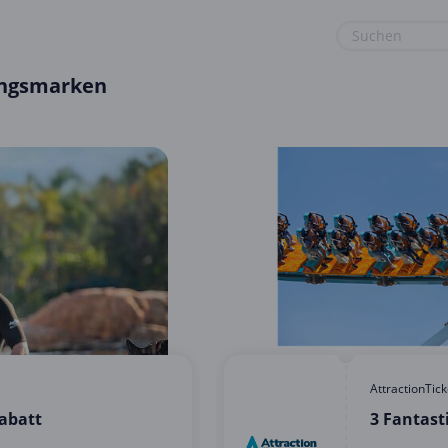
lingsmarken
euge
Gaming & Spielzeug
Sport & Freizeit
Garten, Haushalt & Tiere
Urlaub & Reise
Gesundheit & Beauty
Mobilfunk & Internet
Mode & Accessoires
Shopping
Sonstiges
AttractionTic
Rabatt
3 Fantast