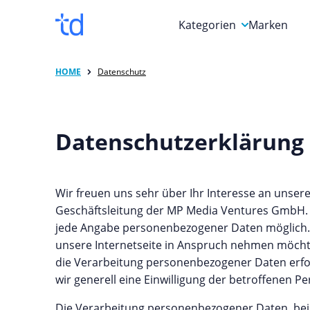
Kategorien
Marken
Auto, Motorrad & Werkz
HOME
Datenschutz
Blumen & Geschenke
Bücher & Magazine
Datenschutzerklärung
Computer & Elektronik
Entertainment & Media
Wir freuen uns sehr über Ihr Interesse an unse
Essen & Trinken
Geschäftsleitung der MP Media Ventures GmbH. 
jede Angabe personenbezogener Daten möglich.
Foto, Druck & Büro
unsere Internetseite in Anspruch nehmen möchte
die Verarbeitung personenbezogener Daten erford
wir generell eine Einwilligung der betroffenen Pe
Die Verarbeitung personenbezogener Daten, beis