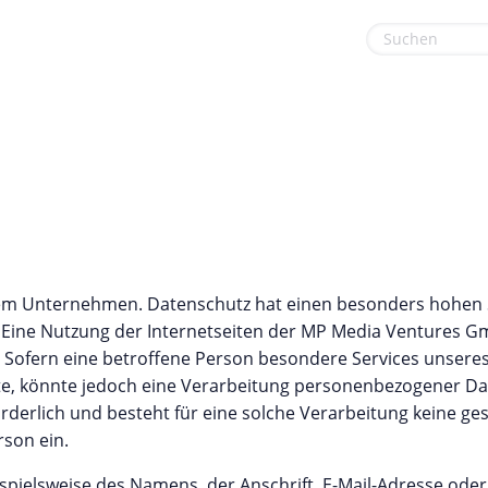
euge
Gaming & Spielzeug
Sport & Freizeit
Garten, Haushalt & Tiere
Urlaub & Reise
Gesundheit & Beauty
Mobilfunk & Internet
Mode & Accessoires
rem Unternehmen. Datenschutz hat einen besonders hohen S
Shopping
Eine Nutzung der Internetseiten der MP Media Ventures Gm
 Sofern eine betroffene Person besondere Services unser
Sonstiges
, könnte jedoch eine Verarbeitung personenbezogener Date
erlich und besteht für eine solche Verarbeitung keine ges
rson ein.
pielsweise des Namens, der Anschrift, E-Mail-Adresse ode