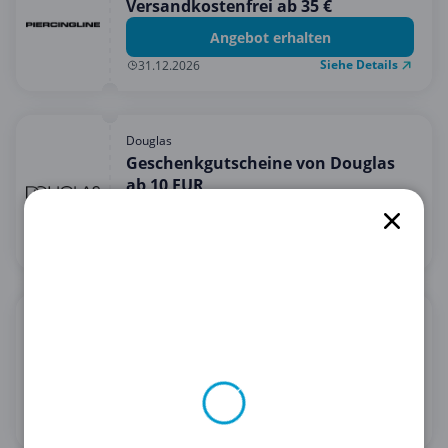
Versandkostenfrei ab 35 €
Angebot erhalten
Siehe Details
31.12.2026
Douglas
Geschenkgutscheine von Douglas
ab 10 EUR
Angebot erhalten
Siehe Details
31.12.2030
Bandagenspezialist
5% Rabatt auf alles bei
Bandagenspezialist
5 % Rabatt erhalten
Siehe Details
28.02.2030