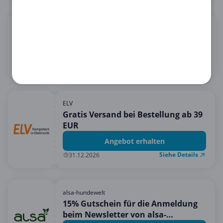
Orion
15€ Rabatt bei 60€ Einkauf
15 € Rabatt erhalten
Siehe Details
31.08.2026
ELV
Gratis Versand bei Bestellung ab 39
EUR
Angebot erhalten
Siehe Details
31.12.2026
alsa-hundewelt
15% Gutschein für die Anmeldung
beim Newsletter von alsa-