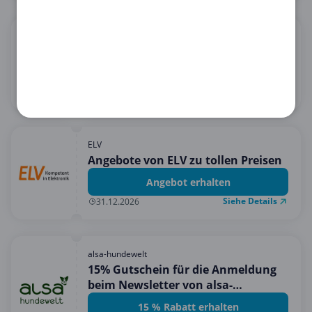
Orion
15€ Rabatt bei 60€ Einkauf
15 € Rabatt erhalten
Siehe Details
31.08.2026
ELV
Angebote von ELV zu tollen Preisen
Angebot erhalten
Siehe Details
31.12.2026
alsa-hundewelt
15% Gutschein für die Anmeldung
beim Newsletter von alsa-
hundewelt!
15 % Rabatt erhalten