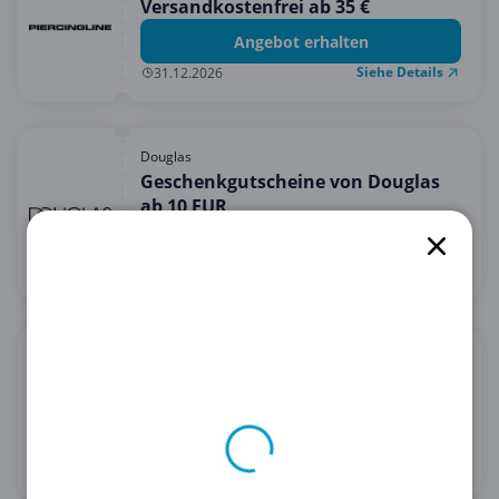
Versandkostenfrei ab 35 €
Angebot erhalten
Siehe Details
31.12.2026
Douglas
Geschenkgutscheine von Douglas
ab 10 EUR
Angebot erhalten
Siehe Details
31.12.2030
Bandagenspezialist
5% Rabatt auf alles bei
Bandagenspezialist
5 % Rabatt erhalten
Siehe Details
28.02.2030