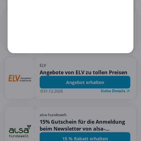
Orion
15€ Rabatt bei 60€ Einkauf
15 € Rabatt erhalten
Siehe Details
31.08.2026
ELV
Angebote von ELV zu tollen Preisen
Angebot erhalten
Siehe Details
31.12.2026
alsa-hundewelt
15% Gutschein für die Anmeldung
beim Newsletter von alsa-
hundewelt!
15 % Rabatt erhalten