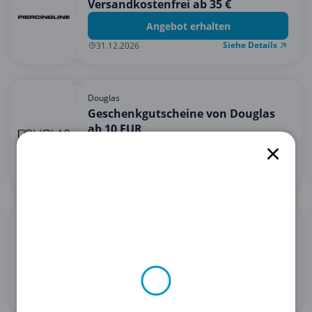
Versandkostenfrei ab 35 €
Angebot erhalten
Siehe Details
31.12.2026
Douglas
Geschenkgutscheine von Douglas
ab 10 EUR
Angebot erhalten
Siehe Details
31.12.2030
Bandagenspezialist
5% Rabatt auf alles bei
Bandagenspezialist
5 % Rabatt erhalten
Siehe Details
28.02.2030