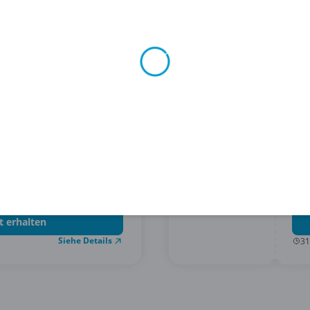
ELV
auf
Gra
t erhalten
Siehe Details
31
Carl
 Anmeldung beim
15%
ndewelt!
t erhalten
Siehe Details
31