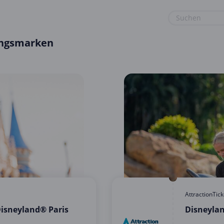
lingsmarken
euge
Gaming & Spielzeug
Sport & Freizeit
Garten, Haushalt & Tiere
Urlaub & Reise
Gesundheit & Beauty
Mobilfunk & Internet
Mode & Accessoires
Shopping
Sonstiges
AttractionTic
Disneyland® Paris
Disneylan