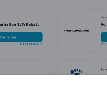
Pier
erhalten 15% Rabatt
Ver
t erhalten
Siehe Details
31
Band
n Douglas ab 10 EUR
5% 
erhalten
Siehe Details
28