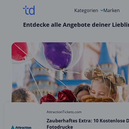
Kategorien
Marken
Entdecke alle Angebote deiner Lieb
Auto, Motorrad & Werkz
Blumen & Geschenke
Bücher & Magazine
Computer & Elektronik
Entertainment & Media
Essen & Trinken
Foto, Druck & Büro
AttractionTickets.com
Zauberhaftes Extra: 10 Kostenlose 
Fotodrucke