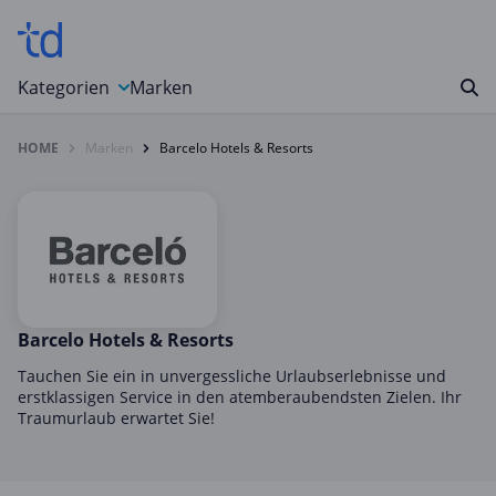
Kategorien
Marken
HOME
Marken
Barcelo Hotels & Resorts
Auto, Motorrad & Werkzeuge
Blumen & Geschenke
Bücher & Magazine
Computer & Elektronik
Entertainment & Media
Essen & Trinken
Barcelo Hotels & Resorts
Foto, Druck & Büro
Tauchen Sie ein in unvergessliche Urlaubserlebnisse und
erstklassigen Service in den atemberaubendsten Zielen. Ihr
Gaming & Spielzeug
Traumurlaub erwartet Sie!
Garten, Haushalt & Tiere
Gesundheit & Beauty