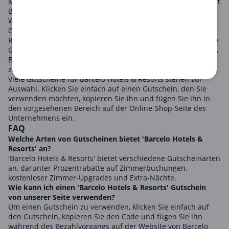
Mit einer Vielzahl von Angeboten spart Ihre nächste Reise mit
Barcelo Hotels & Resorts nicht nur Zeit, sondern auch Geld.
Wir bieten eine Reihe von Barcelo Hotels & Resorts
Gutscheinen an, die Ihnen bei Ihrer Buchung großartige
Rabatte gewähren. Ob es sich um einen Familienurlaub, eine
Geschäftsreise oder um einen luxuriösen Aufenthalt handelt,
Barcelo Hotels & Resorts garantiert ein erstklassiges Erlebnis
zu einem erschwinglichen Preis.
Viele Gutscheine für Barcelo Hotels & Resorts stehen zur
Auswahl. Klicken Sie einfach auf einen Gutschein, den Sie
verwenden möchten, kopieren Sie ihn und fügen Sie ihn in
den vorgesehenen Bereich auf der Online-Shop-Seite des
Unternehmens ein.
FAQ
Welche Arten von Gutscheinen bietet 'Barcelo Hotels &
Resorts' an?
'Barcelo Hotels & Resorts' bietet verschiedene Gutscheinarten
an, darunter Prozentrabatte auf Zimmerbuchungen,
kostenloser Zimmer-Upgrades und Extra-Nächte.
Wie kann ich einen 'Barcelo Hotels & Resorts' Gutschein
von unserer Seite verwenden?
Um einen Gutschein zu verwenden, klicken Sie einfach auf
den Gutschein, kopieren Sie den Code und fügen Sie ihn
während des Bezahlvorgangs auf der Website von Barcelo