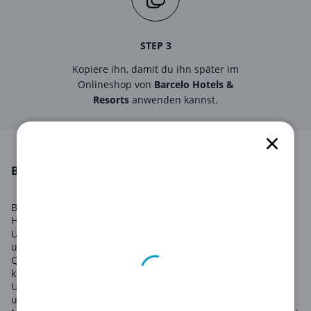
STEP 3
Kopiere ihn, damit du ihn später im
Onlineshop von
Barcelo Hotels &
Resorts
anwenden kannst.
BARCELO HOTELS & RESORTS in August 2026
Barcelo Hotels & Resorts ist eine weltweit anerkannte
Hotelkette, die ihren Gästen ein unvergleichliches
Urlaubserlebnis bietet. Von luxuriösen Resorts bis hin zu
urbanen Hotels, Barcelo Hotels & Resorts gewährleistet
Qualität und exzellenten Service in mehr als 20 Ländern. Sie
können sowohl entspannende als auch abenteuerliche
Urlaubsziele finden, und jedes von ihnen verspricht ein
unvergessliches Erlebnis.