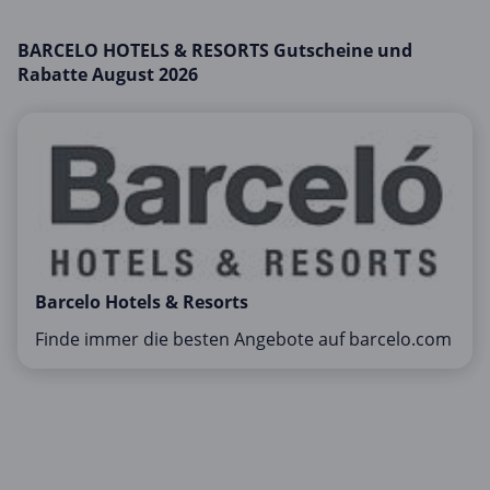
Mobilfunk & Internet
BARCELO HOTELS & RESORTS Gutscheine und
Mode & Accessoires
Rabatte August 2026
Shopping
Sonstiges
Sport & Freizeit
Urlaub & Reise
Barcelo Hotels & Resorts
Finde immer die besten Angebote auf barcelo.com