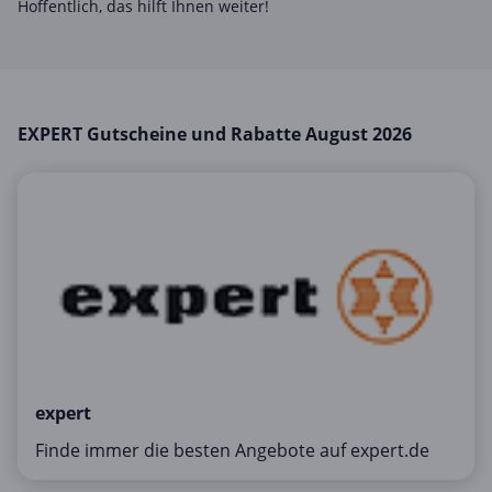
Hoffentlich, das hilft Ihnen weiter!
Mobilfunk & Internet
Mode & Accessoires
Shopping
Sonstiges
EXPERT Gutscheine und Rabatte August 2026
Sport & Freizeit
Urlaub & Reise
expert
Finde immer die besten Angebote auf expert.de