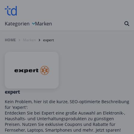
Kategorien
Marken
HOME
Marken
expert
Auto, Motorrad & Werkzeuge
Blumen & Geschenke
Bücher & Magazine
Computer & Elektronik
Entertainment & Media
Essen & Trinken
expert
Foto, Druck & Büro
Kein Problem, hier ist die kurze, SEO-optimierte Beschreibung
für 'expert':
Gaming & Spielzeug
Entdecken Sie bei Expert eine große Auswahl an Elektronik-,
Haushalts- und Unterhaltungsprodukten zu günstigen
Garten, Haushalt & Tiere
Preisen. Nutzen Sie exklusive Coupons und Rabatte für
Gesundheit & Beauty
Fernseher, Laptops, Smartphones und mehr. Jetzt sparen!