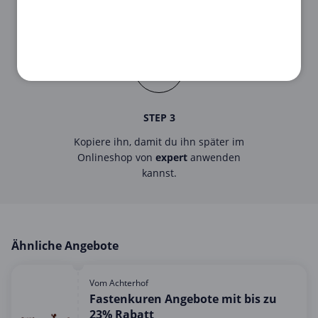
Klicke auf den
Gutschein
, um den
Code
zu sehen.
STEP 3
Kopiere ihn, damit du ihn später im
Onlineshop von
expert
anwenden
kannst.
Ähnliche Angebote
Vom Achterhof
Fastenkuren Angebote mit bis zu
23% Rabatt