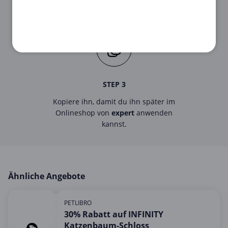
Klicke auf den
Gutschein
, um den
Code
zu sehen.
STEP 3
Kopiere ihn, damit du ihn später im
Onlineshop von
expert
anwenden
kannst.
Ähnliche Angebote
PETLIBRO
30% Rabatt auf INFINITY
Katzenbaum-Schloss