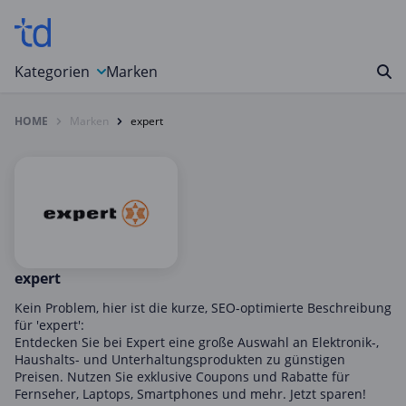
Kategorien
Marken
HOME
Marken
expert
Auto, Motorrad & Werkzeuge
Blumen & Geschenke
Bücher & Magazine
Computer & Elektronik
Entertainment & Media
Essen & Trinken
expert
Foto, Druck & Büro
Kein Problem, hier ist die kurze, SEO-optimierte Beschreibung
für 'expert':
Gaming & Spielzeug
Entdecken Sie bei Expert eine große Auswahl an Elektronik-,
Haushalts- und Unterhaltungsprodukten zu günstigen
Garten, Haushalt & Tiere
Preisen. Nutzen Sie exklusive Coupons und Rabatte für
Gesundheit & Beauty
Fernseher, Laptops, Smartphones und mehr. Jetzt sparen!