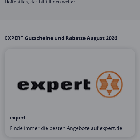
Hoffentlich, das hilft Ihnen weiter!
Mobilfunk & Internet
Mode & Accessoires
Shopping
Sonstiges
EXPERT Gutscheine und Rabatte August 2026
Sport & Freizeit
Urlaub & Reise
expert
Finde immer die besten Angebote auf expert.de