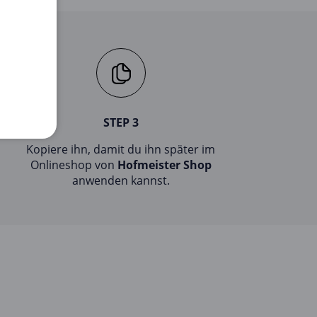
STEP 3
Kopiere ihn, damit du ihn später im
Onlineshop von
Hofmeister Shop
anwenden kannst.