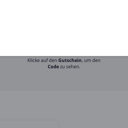
STEP 2
Klicke auf den
Gutschein
, um den
Code
zu sehen.