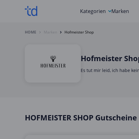
Kategorien
Marken
Auto, Motorrad & Werkz
HOME
Marken
Hofmeister Shop
Blumen & Geschenke
Bücher & Magazine
Hofmeister Sho
Computer & Elektronik
Es tut mir leid, ich habe k
Entertainment & Media
Essen & Trinken
Foto, Druck & Büro
HOFMEISTER SHOP Gutscheine 