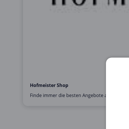
Hofmeister Shop
Finde immer die besten Angebote auf hofmei