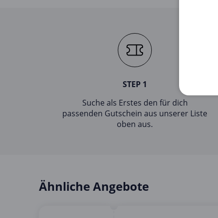
STEP 1
Suche als Erstes den für dich
passenden Gutschein aus unserer Liste
oben aus.
Ähnliche Angebote