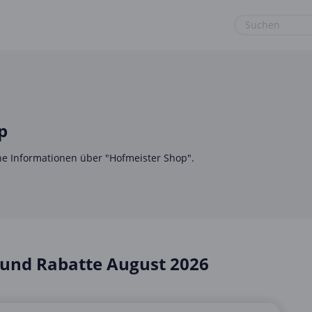
euge
Gaming & Spielzeug
Sport & Freizeit
Garten, Haushalt & Tiere
Urlaub & Reise
Gesundheit & Beauty
p
Mobilfunk & Internet
eine Informationen über "Hofmeister Shop".
Mode & Accessoires
Shopping
Sonstiges
und Rabatte August 2026