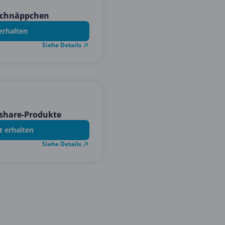
-Schnäppchen
erhalten
Siehe Details
share-Produkte
t erhalten
Siehe Details