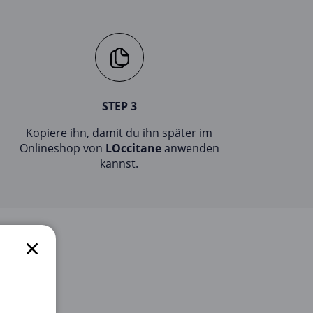
STEP 3
Kopiere ihn, damit du ihn später im
Onlineshop von
LOccitane
anwenden
kannst.
tzung und
 bis hin zu