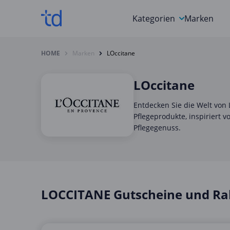
Kategorien
Marken
Auto, Motorrad & Werkz
HOME
Marken
LOccitane
Blumen & Geschenke
LOccitane
Bücher & Magazine
Entdecken Sie die Welt von 
Computer & Elektronik
Pflegeprodukte, inspiriert 
Pflegegenuss.
Entertainment & Media
Essen & Trinken
Foto, Druck & Büro
LOCCITANE Gutscheine und Ra