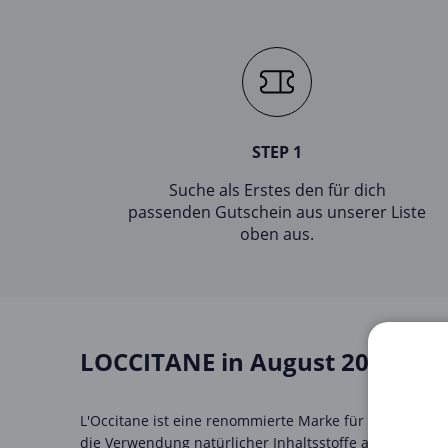
STEP 1
Suche als Erstes den für dich
passenden Gutschein aus unserer Liste
oben aus.
LOCCITANE in August 2026
L'Occitane ist eine renommierte Marke für Hautpfleg
die Verwendung natürlicher Inhaltsstoffe auszeichnet