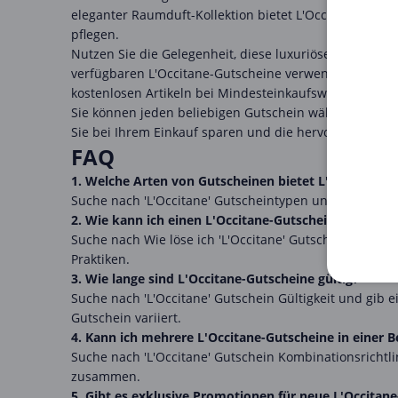
eleganter Raumduft-Kollektion bietet L'Occitane ein 
pflegen.
Nutzen Sie die Gelegenheit, diese luxuriösen Produkte
verfügbaren L'Occitane-Gutscheine verwenden. Die Dea
kostenlosen Artikeln bei Mindesteinkaufswerten. Stöbe
Sie können jeden beliebigen Gutschein wählen, ihn k
Sie bei Ihrem Einkauf sparen und die hervorragenden 
FAQ
1. Welche Arten von Gutscheinen bietet L'Occitane a
Suche nach 'L'Occitane' Gutscheintypen und fasse die
2. Wie kann ich einen L'Occitane-Gutschein von unse
Suche nach Wie löse ich 'L'Occitane' Gutscheine ein un
Praktiken.
3. Wie lange sind L'Occitane-Gutscheine gültig?
Suche nach 'L'Occitane' Gutschein Gültigkeit und gib 
Gutschein variiert.
4. Kann ich mehrere L'Occitane-Gutscheine in einer 
Suche nach 'L'Occitane' Gutschein Kombinationsricht
zusammen.
5. Gibt es exklusive Promotionen für neue L'Occita