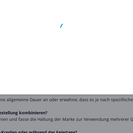
umfangreiches Sortiment, um Ihre Sinne zu verwöhnen und Ihre Hau
 zu attraktiven Preisen zu erwerben, indem Sie die auf unserer We
ls reichen von Prozentrabatten auf bestimmte Produktkategorien 
rn Sie durch unsere Auflistung, um den besten Deal zu finden!
opieren und ihn im Onlineshop der Marke verwenden. Auf diese W
Produkte von L'Occitane zu reduzierten Preisen genießen.
n?
 häufig verfügbaren Rabattarten für die Marke zusammen.
rer Seite verwenden?
d liefere eine prägnante Schritt-für-Schritt-Anleitung basierend a
eine allgemeine Dauer an oder erwähne, dass es je nach spezifisch
Bestellung kombinieren?
linien und fasse die Haltung der Marke zur Verwendung mehrerer 
ne-Kunden oder während der Feiertage?