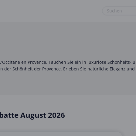
euge
Gaming & Spielzeug
Sport & Freizeit
Garten, Haushalt & Tiere
Urlaub & Reise
Gesundheit & Beauty
L'Occitane en Provence. Tauchen Sie ein in luxuriöse Schönheits- 
Mobilfunk & Internet
von der Schönheit der Provence. Erleben Sie natürliche Eleganz und
Mode & Accessoires
Shopping
Sonstiges
batte August 2026