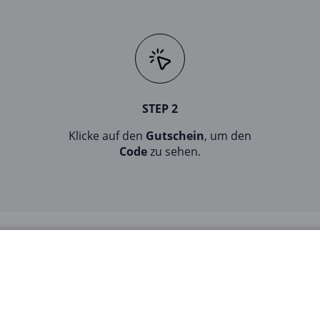
STEP 2
Klicke auf den
Gutschein
, um den
Code
zu sehen.
eprodukte und Düfte, die sich durch ihre hochwertige Zusammense
. Von duftenden Lotionen und Cremes über erfrischende Duschgels