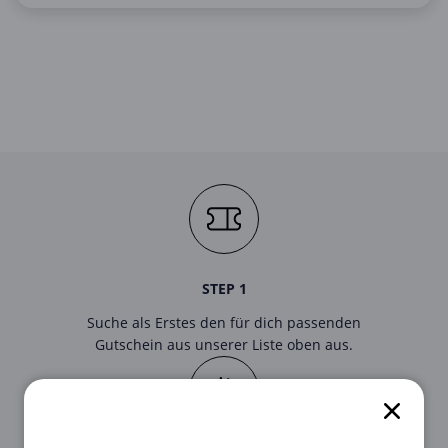
Mobilfunk & Internet
Mode & Accessoires
Shopping
Sonstiges
Sport & Freizeit
Urlaub & Reise
STEP 1
Suche als Erstes den für dich passenden
Gutschein aus unserer Liste oben aus.