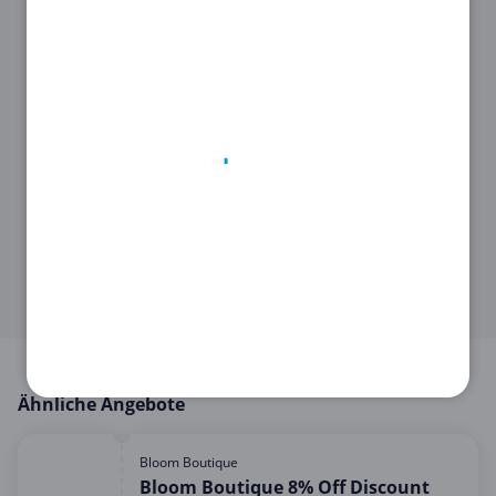
STEP 2
Klicke auf den
Gutschein
, um den
Code
zu sehen.
STEP 3
Kopiere ihn, damit du ihn später im
Onlineshop von
pkwteile CH
anwenden
kannst.
Ähnliche Angebote
Bloom Boutique
Bloom Boutique 8% Off Discount