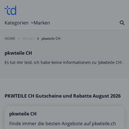
Kategorien
Marken
HOME
Marken
pkwteile CH
Auto, Motorrad & Werkzeuge
Blumen & Geschenke
pkwteile CH
Bücher & Magazine
Es tut mir leid, ich habe keine Informationen zu 'pkwteile CH'.
Computer & Elektronik
Entertainment & Media
Essen & Trinken
PKWTEILE CH Gutscheine und Rabatte August 2026
Foto, Druck & Büro
Gaming & Spielzeug
pkwteile CH
Garten, Haushalt & Tiere
Finde immer die besten Angebote auf pkwteile.ch
Gesundheit & Beauty