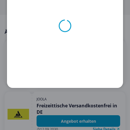
anwenden kannst.
Ähnliche Angebote
PETLIBRO
30% Rabatt auf INFINITY
Katzenbaum-Schloss
30 % Rabatt erhalten
Siehe Details
20.08.2026
JOOLA
Freizeittische Versandkostenfrei in
DE
Angebot erhalten
Siehe Details
12.09.2030