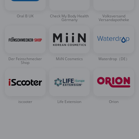
Oral B UK
Check My Body Health
Volksversand
Germany
Versandapotheke
Der Feinschmecker
MiiN Cosmetics
Waterdrop（DE）
Shop
iscooter
Life Extension
Orion