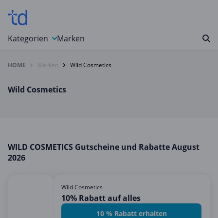
Kategorien
Marken
HOME
Marken
Wild Cosmetics
Auto, Motorrad & Werkzeuge
Blumen & Geschenke
Wild Cosmetics
Bücher & Magazine
Computer & Elektronik
Entertainment & Media
Essen & Trinken
WILD COSMETICS Gutscheine und Rabatte August
2026
Foto, Druck & Büro
Gaming & Spielzeug
Wild Cosmetics
Garten, Haushalt & Tiere
10% Rabatt auf alles
Gesundheit & Beauty
10 % Rabatt erhalten