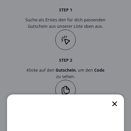
STEP 1
Suche als Erstes den für dich passenden
Gutschein aus unserer Liste oben aus.
STEP 2
Klicke auf den
Gutschein
, um den
Code
zu sehen.
STEP 3
Kopiere ihn, damit du ihn später im
Onlineshop von
Wild Cosmetics