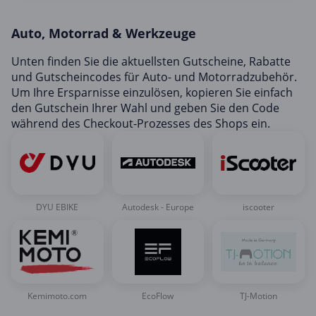
Mobilfunk & Internet
Auto, Motorrad & Werkzeuge
Mode & Accessoires
Shopping
Unten finden Sie die aktuellsten Gutscheine, Rabatte
und Gutscheincodes für Auto- und Motorradzubehör.
Sonstiges
Um Ihre Ersparnisse einzulösen, kopieren Sie einfach
Sport & Freizeit
den Gutschein Ihrer Wahl und geben Sie den Code
während des Checkout-Prozesses des Shops ein.
Urlaub & Reise
DYU EBIKE
Autodesk - Europe
iscooter
Kemimoto.com
EcoFlow
TJ-Motion