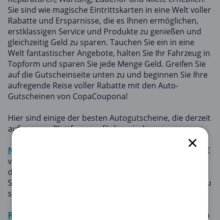
Sie sind wie magische Eintrittskarten in eine Welt voller
Rabatte und Ersparnisse, die es Ihnen ermöglichen,
erstklassigen Service und Produkte zu genießen und
gleichzeitig Geld zu sparen. Tauchen Sie ein in eine
Welt fantastischer Angebote, halten Sie Ihr Fahrzeug in
Topform und sparen Sie jede Menge Geld. Greifen Sie
auf die Gutscheinseite unten zu und beginnen Sie Ihre
aufregende Reise voller Rabatte mit den Auto-
Gutscheinen von CopaCoupona!
Hier sind einige der besten Autogutscheine, die derzeit
auf unserer Plattform verfügbar sind:
Netto
: Profitieren Sie ab einem Bestellwert von 1.000 €
von 70 € Rabatt auf alle Artikel der Kategorie Mobilität,
darunter Fahrräder, E-Bikes, Fahrradzubehör, E-
Scooter und vieles mehr. Das ist Ihre Chance, kräftig zu
sparen!
Reifen.com
: Goodyear Reifen kaufen & 20 € Gutschein