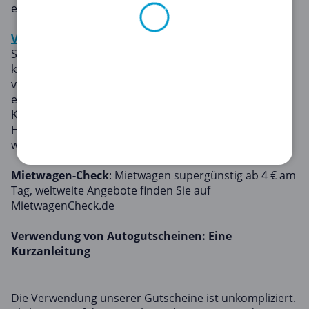
erhalten! Gültig bis zum 01.01.2024
Vergölst
: Ein kleiner Scheck für uns, ein großer
Sommer für Sie! Sicher unterwegs und optimal
klimatisiert: Das sind Sie mit einem unserer
vergünstigten Auto-Urlaubsschecks – jetzt auch
exklusiv für Ihr E-Auto – und mit unserem attraktiven
Klimaservice.
Handeln Sie fast! Diese unglaublichen Angebote
werden nicht ewig gültig sein.
Mietwagen-Check
: Mietwagen supergünstig ab 4 € am
Tag, weltweite Angebote finden Sie auf
MietwagenCheck.de
Verwendung von Autogutscheinen: Eine
Kurzanleitung
Die Verwendung unserer Gutscheine ist unkompliziert.