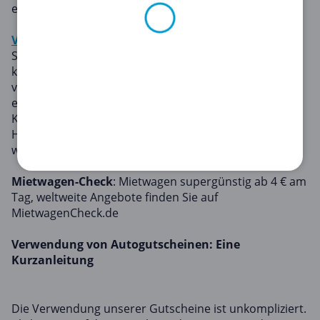
erhalten! Gültig bis zum 01.01.2024
Vergölst
: Ein kleiner Scheck für uns, ein großer
Sommer für Sie! Sicher unterwegs und optimal
klimatisiert: Das sind Sie mit einem unserer
vergünstigten Auto-Urlaubsschecks – jetzt auch
exklusiv für Ihr E-Auto – und mit unserem attraktiven
Klimaservice.
Handeln Sie fast! Diese unglaublichen Angebote
werden nicht ewig gültig sein.
Mietwagen-Check
: Mietwagen supergünstig ab 4 € am
Tag, weltweite Angebote finden Sie auf
MietwagenCheck.de
Verwendung von Autogutscheinen: Eine
Kurzanleitung
Die Verwendung unserer Gutscheine ist unkompliziert.