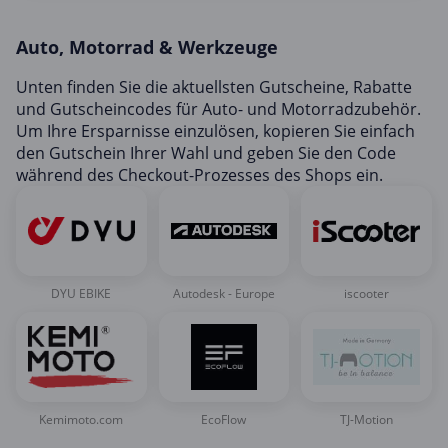
Mobilfunk & Internet
Auto, Motorrad & Werkzeuge
Mode & Accessoires
Shopping
Unten finden Sie die aktuellsten Gutscheine, Rabatte
und Gutscheincodes für Auto- und Motorradzubehör.
Sonstiges
Um Ihre Ersparnisse einzulösen, kopieren Sie einfach
Sport & Freizeit
den Gutschein Ihrer Wahl und geben Sie den Code
während des Checkout-Prozesses des Shops ein.
Urlaub & Reise
DYU EBIKE
Autodesk - Europe
iscooter
Kemimoto.com
EcoFlow
TJ-Motion