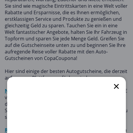
Sie sind wie magische Eintrittskarten in eine Welt voller
Rabatte und Ersparnisse, die es Ihnen ermöglichen,
erstklassigen Service und Produkte zu genießen und
gleichzeitig Geld zu sparen. Tauchen Sie ein in eine
Welt fantastischer Angebote, halten Sie Ihr Fahrzeug in
Topform und sparen Sie jede Menge Geld. Greifen Sie
auf die Gutscheinseite unten zu und beginnen Sie Ihre
aufregende Reise voller Rabatte mit den Auto-
Gutscheinen von CopaCoupona!
Hier sind einige der besten Autogutscheine, die derzeit
auf unserer Plattform verfügbar sind:
Netto
: Profitieren Sie ab einem Bestellwert von 1.000 €
von 70 € Rabatt auf alle Artikel der Kategorie Mobilität,
darunter Fahrräder, E-Bikes, Fahrradzubehör, E-
Scooter und vieles mehr. Das ist Ihre Chance, kräftig zu
sparen!
Reifen.com
: Goodyear Reifen kaufen & 20 € Gutschein