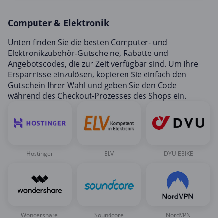
Mobilfunk & Internet
Computer & Elektronik
Mode & Accessoires
Shopping
Unten finden Sie die besten Computer- und
Elektronikzubehör-Gutscheine, Rabatte und
Sonstiges
Angebotscodes, die zur Zeit verfügbar sind. Um Ihre
Sport & Freizeit
Ersparnisse einzulösen, kopieren Sie einfach den
Gutschein Ihrer Wahl und geben Sie den Code
Urlaub & Reise
während des Checkout-Prozesses des Shops ein.
Hostinger
ELV
DYU EBIKE
Wondershare
Soundcore
NordVPN