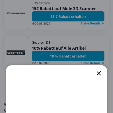
3DMakerpro
15€ Rabatt auf Mole 3D Scanner
15 € Rabatt erhalten
Siehe Details
06.03.2027
Geeetech DE
10% Rabatt auf Alle Artikel
10 % Rabatt erhalten
Siehe Details
15.09.2026
1
2
3
4
Willkommen im Bereich Computer & Elektronik auf
Copacoupona.de, Ihrem ultimativen Ziel für