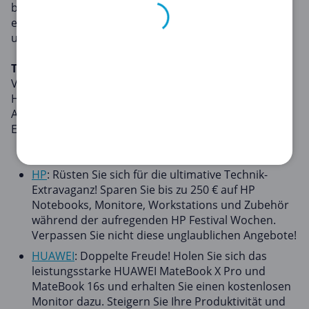
bemerkenswerte Ersparnisse. Hier bieten wir Ihnen
eine umfangreiche Auswahl an Elektronikgutscheinen,
um Ihr Technikspiel ohne hohe Preise aufzurüsten.
Top Elektronikgutscheine
Von den neuesten Gadgets bis hin zu essentiellen
Haushaltselektronikgeräten haben wir für Sie alles im
Angebot. Hier sind einige der besten
Elektronikgutscheine, die wir derzeit haben:
HP
: Rüsten Sie sich für die ultimative Technik-
Extravaganz! Sparen Sie bis zu 250 € auf HP
Notebooks, Monitore, Workstations und Zubehör
während der aufregenden HP Festival Wochen.
Verpassen Sie nicht diese unglaublichen Angebote!
HUAWEI
: Doppelte Freude! Holen Sie sich das
leistungsstarke HUAWEI MateBook X Pro und
MateBook 16s und erhalten Sie einen kostenlosen
Monitor dazu. Steigern Sie Ihre Produktivität und