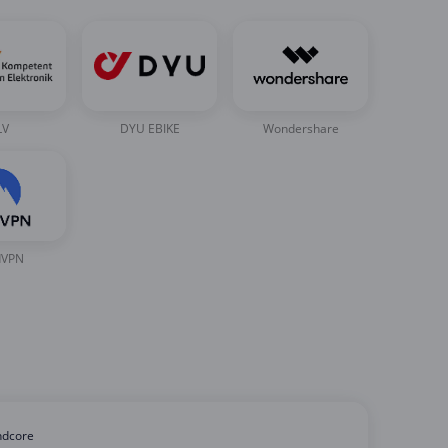
LV
DYU EBIKE
Wondershare
dVPN
ndcore