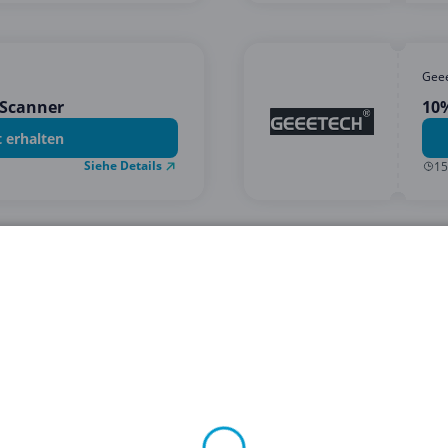
Gee
 Scanner
10%
t erhalten
Siehe Details
15
1
2
3
4
f Copacoupona.de, Ihrem ultimativen Ziel für bemerkenswe
lektronikgutscheinen, um Ihr Technikspiel ohne hohe Preis