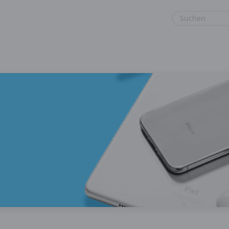
euge
Gaming & Spielzeug
Sport & Freizeit
Garten, Haushalt & Tiere
Urlaub & Reise
Gesundheit & Beauty
Mobilfunk & Internet
Mode & Accessoires
Shopping
Sonstiges