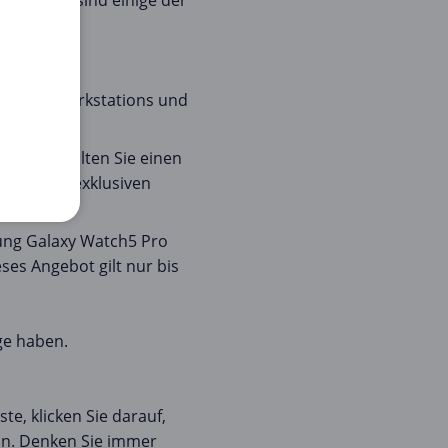
bot. Hier sind einige der
onitore, Workstations und
ote!
s und erhalten Sie einen
it diesem exklusiven
sung Galaxy Watch5 Pro
ses Angebot gilt nur bis
ge haben.
te, klicken Sie darauf,
in. Denken Sie immer