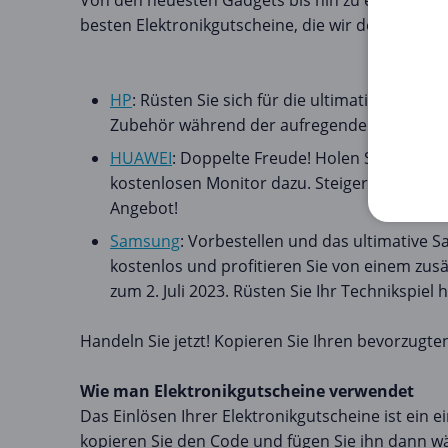
Von den neuesten Gadgets bis hin zu essentiellen
besten Elektronikgutscheine, die wir derzeit hab
HP
: Rüsten Sie sich für die ultimative Tech
Zubehör während der aufregenden HP Festiva
HUAWEI
: Doppelte Freude! Holen Sie sich d
kostenlosen Monitor dazu. Steigern Sie Ihre 
Angebot!
Samsung
: Vorbestellen und das ultimative
kostenlos und profitieren Sie von einem zusä
zum 2. Juli 2023. Rüsten Sie Ihr Technikspiel 
Handeln Sie jetzt! Kopieren Sie Ihren bevorzugte
Wie man Elektronikgutscheine verwendet
Das Einlösen Ihrer Elektronikgutscheine ist ein e
kopieren Sie den Code und fügen Sie ihn dann w