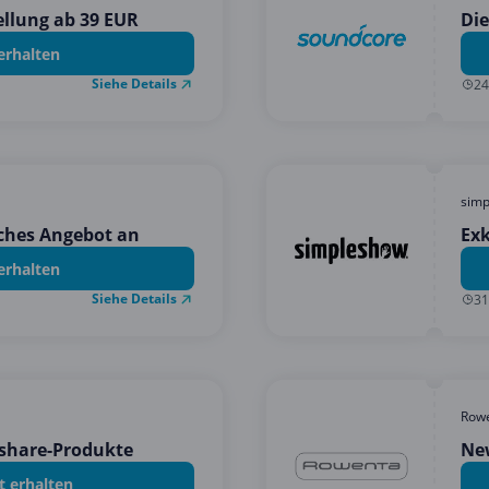
ellung ab 39 EUR
Die
erhalten
Siehe Details
24
sim
iches Angebot an
Ex
erhalten
Siehe Details
31
Row
share-Produkte
Ne
t erhalten