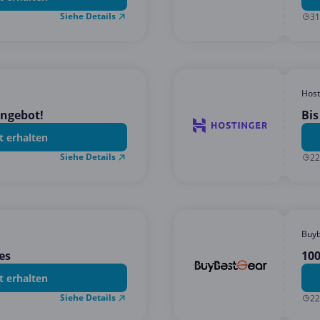
Siehe Details
31
Host
Angebot!
Bis
t erhalten
Siehe Details
22
Buyb
es
100
t erhalten
Siehe Details
22