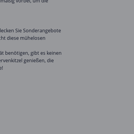
lmäßig vorbei, um die
decken Sie Sonderangebote
cht diese mühelosen
t benötigen, gibt es keinen
venkitzel genießen, die
e!