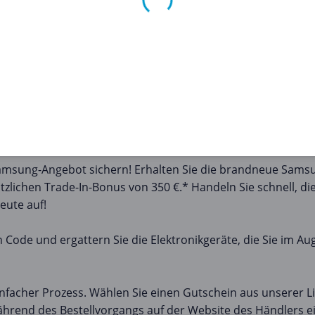
 Haushaltselektronikgeräten haben wir für Sie alles im Ange
en:
nik-Extravaganz! Sparen Sie bis zu 250 € auf HP Notebooks, M
l Wochen. Verpassen Sie nicht diese unglaublichen Angeb
as leistungsstarke HUAWEI MateBook X Pro und MateBook 16
Produktivität und genießen Sie das ultimative Seherlebnis m
 Samsung-Angebot sichern! Erhalten Sie die brandneue Sam
tzlichen Trade-In-Bonus von 350 €.* Handeln Sie schnell, die
heute auf!
n Code und ergattern Sie die Elektronikgeräte, die Sie im Au
infacher Prozess. Wählen Sie einen Gutschein aus unserer Lis
ährend des Bestellvorgangs auf der Website des Händlers e