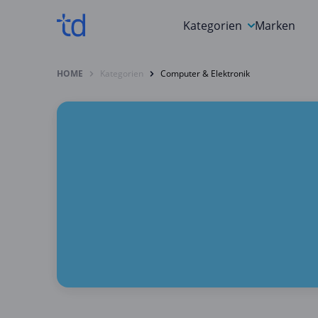
Kategorien
Marken
Auto, Motorrad & Werkz
HOME
Kategorien
Computer & Elektronik
Blumen & Geschenke
Bücher & Magazine
Computer & Elektronik
Entertainment & Media
Essen & Trinken
Foto, Druck & Büro