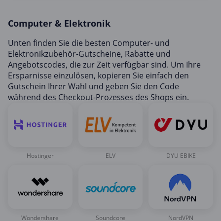
Mobilfunk & Internet
Computer & Elektronik
Mode & Accessoires
Shopping
Unten finden Sie die besten Computer- und
Elektronikzubehör-Gutscheine, Rabatte und
Sonstiges
Angebotscodes, die zur Zeit verfügbar sind. Um Ihre
Sport & Freizeit
Ersparnisse einzulösen, kopieren Sie einfach den
Gutschein Ihrer Wahl und geben Sie den Code
Urlaub & Reise
während des Checkout-Prozesses des Shops ein.
Hostinger
ELV
DYU EBIKE
Wondershare
Soundcore
NordVPN