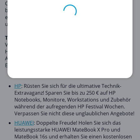
Copacoupona.de, Ihrem ultimativen Ziel für
bemerkenswerte Ersparnisse. Hier bieten wir Ihnen
eine umfangreiche Auswahl an Elektronikgutscheinen,
um Ihr Technikspiel ohne hohe Preise aufzurüsten.
Top Elektronikgutscheine
Von den neuesten Gadgets bis hin zu essentiellen
Haushaltselektronikgeräten haben wir für Sie alles im
Angebot. Hier sind einige der besten
Elektronikgutscheine, die wir derzeit haben:
HP
: Rüsten Sie sich für die ultimative Technik-
Extravaganz! Sparen Sie bis zu 250 € auf HP
Notebooks, Monitore, Workstations und Zubehör
während der aufregenden HP Festival Wochen.
Verpassen Sie nicht diese unglaublichen Angebote!
HUAWEI
: Doppelte Freude! Holen Sie sich das
leistungsstarke HUAWEI MateBook X Pro und
MateBook 16s und erhalten Sie einen kostenlosen