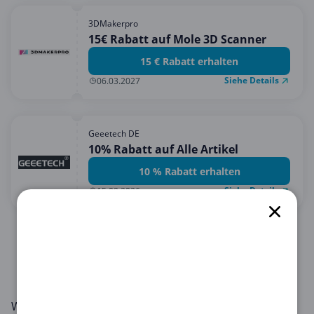
3DMakerpro
15€ Rabatt auf Mole 3D Scanner
15 € Rabatt erhalten
Siehe Details
06.03.2027
Geeetech DE
10% Rabatt auf Alle Artikel
10 % Rabatt erhalten
Siehe Details
15.09.2026
1
2
3
4
Willkommen im Bereich Computer & Elektronik auf