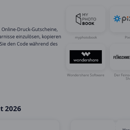
d Online-Druck-Gutscheine,
rnisse einzulösen, kopieren
myphotobook
Pi
 Sie den Code während des
Wondershare Software
Der Fein
Sh
t 2026
Wond