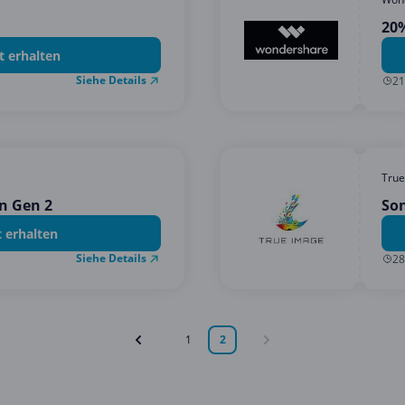
20
t erhalten
Siehe Details
21
True
n Gen 2
So
t erhalten
Siehe Details
28
1
2