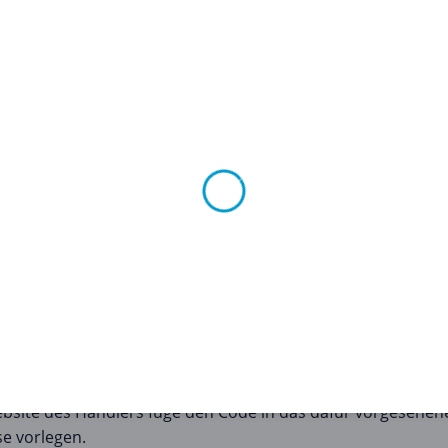
n Arten, um den unterschiedlichen Kundenbedürfnissen ger
estimmten Prozentsatz Rabatt auf deine gesamte Bestellung 
gebote
: Mit diesen Gutscheinen kannst du zwei Artikel zum 
eren die Versandkosten deiner Bestellung und machen das
aus, den du verwenden möchtest, klicke darauf, um den Cod
site des Händlers füge den Code in das dafür vorgesehene
e vorlegen.