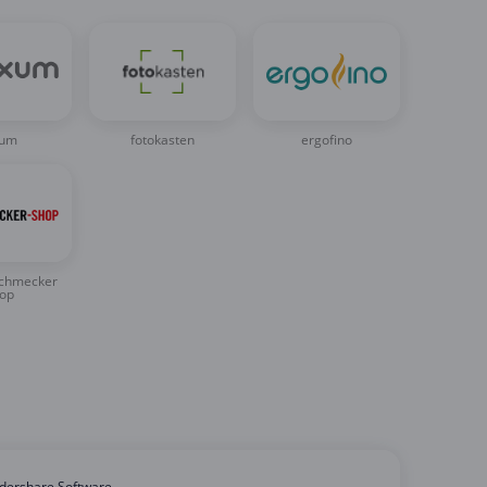
xum
fotokasten
ergofino
schmecker
op
ershare Software