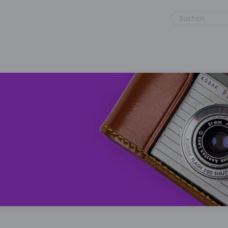
euge
Gaming & Spielzeug
Sport & Freizeit
Garten, Haushalt & Tiere
Urlaub & Reise
Gesundheit & Beauty
Mobilfunk & Internet
Mode & Accessoires
Shopping
Sonstiges