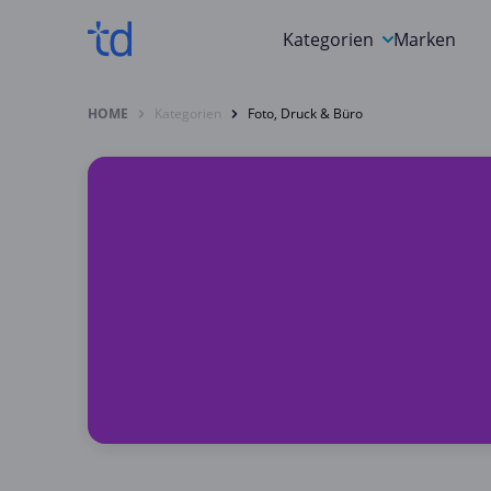
Kategorien
Marken
Auto, Motorrad & Werkz
HOME
Kategorien
Foto, Druck & Büro
Blumen & Geschenke
Bücher & Magazine
Computer & Elektronik
Entertainment & Media
Essen & Trinken
Foto, Druck & Büro