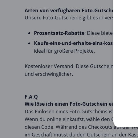
Arten von verfügbaren Foto-Gutscheinen
Unsere Foto-Gutscheine gibt es in verschiedene
Prozentsatz-Rabatte
: Diese bieten einen b
Kaufe-eins-und-erhalte-eins-kostenlos-An
ideal für größere Projekte.
Kostenloser Versand: Diese Gutscheine elimini
und erschwinglicher.
F.A.Q
Wie löse ich einen Foto-Gutschein ein?
Das Einlösen eines Foto-Gutscheins ist einfach.
Wenn du online einkaufst, wähle den Gutschein 
diesen Code. Während des Checkouts auf der Web
im Geschäft musst du den Gutschein an der Kass