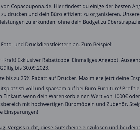
 von Copacoupona.de. Hier findest du einige der besten A
u drucken und dein Büro effizient zu organisieren. Unser
tleistungen zu erkunden, ohne dein Budget zu überstrapazie
Foto- und Druckdienstleistern an. Zum Beispiel:
er+Kraft! Exklusiver Rabattcode: Einmaliges Angebot. Ausg
Gültig bis 30.09.2023.
lte bis zu 25% Rabatt auf Drucker. Maximiere jetzt deine Ers
itsplatz stilvoll und sparsam auf bei Buro Furniture! Profi
en Einkauf, wenn dein Warenkorb einen Wert von 1000€ oder
itsbereich mit hochwertigen Büromöbeln und Zubehör. Steig
he Einsparungen!
wig! Vergiss nicht, diese Gutscheine einzulösen und bei dei