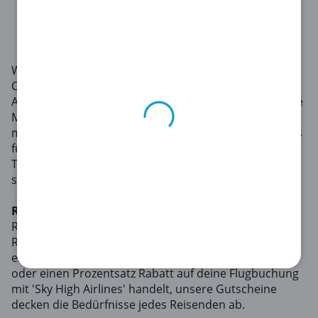
1
2
Willkommen in der Reise-Kategorie auf
Copacoupona.de, dem Ort, an dem du die besten
Angebote für dein nächstes Abenteuer findest. Unsere
Mission ist es, Reisen für jeden erschwinglich zu
machen, und unsere Reise-Gutscheine sind ein Beweis
für dieses Engagement. Mit ihnen kannst du deine
Traumziele erkunden, ohne dabei dein Budget zu
sprengen.
Reise-Gutscheine
Reise-Gutscheine können deinen Traumurlaub zur
Realität werden lassen. Ob es sich um einen
ermäßigten Aufenthalt im 'Holiday Haven Resorts'
oder einen Prozentsatz Rabatt auf deine Flugbuchung
mit 'Sky High Airlines' handelt, unsere Gutscheine
decken die Bedürfnisse jedes Reisenden ab.