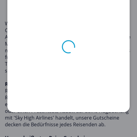
1
2
Willkommen in der Reise-Kategorie auf
Copacoupona.de, dem Ort, an dem du die besten
Angebote für dein nächstes Abenteuer findest. Unsere
Mission ist es, Reisen für jeden erschwinglich zu
machen, und unsere Reise-Gutscheine sind ein Beweis
für dieses Engagement. Mit ihnen kannst du deine
Traumziele erkunden, ohne dabei dein Budget zu
sprengen.
Reise-Gutscheine
Reise-Gutscheine können deinen Traumurlaub zur
Realität werden lassen. Ob es sich um einen
ermäßigten Aufenthalt im 'Holiday Haven Resorts'
oder einen Prozentsatz Rabatt auf deine Flugbuchung
mit 'Sky High Airlines' handelt, unsere Gutscheine
decken die Bedürfnisse jedes Reisenden ab.