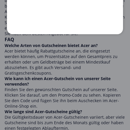
bietet Acer Technologie auf höchstem Niveau und Sie können
bei Ihrem nächsten Kauf erheblich sparen, indem Sie unsere
Acer-Gutscheine nutzen.
Klicken Sie einfach auf den gewünschten Gutschein, kopieren
Sie ihn und verwenden Sie ihn im Online-Shop von Acer. So
einfach ist das! Stöbern Sie durch unsere Seite und suchen
Sie nach dem besten Angebot für Sie.
FAQ
Welche Arten von Gutscheinen bietet Acer an?
Acer bietet häufig Rabattgutscheine an, die eingesetzt
werden können, um Prozentsätze auf den Gesamtpreis zu
erhalten oder um Geldbeträge bei einem Mindestkauf
abzuziehen. Es gibt auch Versand- und
Gratisgeschenkcoupons.
Wie kann ich einen Acer-Gutschein von unserer Seite
verwenden?
Finden Sie den gewünschten Gutschein auf unserer Seite.
Klicken Sie darauf, um den Promo-Code zu sehen. Kopieren
Sie den Code und fügen Sie ihn beim Auschecken im Acer-
Online-Shop ein.
Wie lange sind Acer-Gutscheine gültig?
Die Gültigkeitsdauer von Acer-Gutscheinen variiert, aber viele
Gutscheine sind bis zum Ende des Monats gültig oder haben
einen festgelegten Ablauftermin.