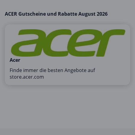
Mobilfunk & Internet
ACER Gutscheine und Rabatte August 2026
Mode & Accessoires
Shopping
Sonstiges
Sport & Freizeit
Urlaub & Reise
Acer
Finde immer die besten Angebote auf
store.acer.com