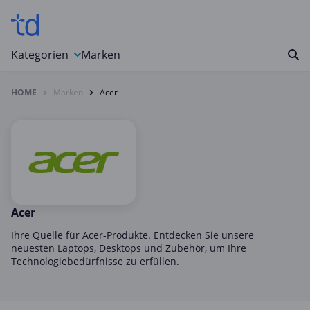
Kategorien
Marken
HOME
Marken
Acer
Auto, Motorrad & Werkzeuge
Blumen & Geschenke
Bücher & Magazine
Computer & Elektronik
Entertainment & Media
Essen & Trinken
Acer
Foto, Druck & Büro
Ihre Quelle für Acer-Produkte. Entdecken Sie unsere
neuesten Laptops, Desktops und Zubehör, um Ihre
Gaming & Spielzeug
Technologiebedürfnisse zu erfüllen.
Garten, Haushalt & Tiere
Gesundheit & Beauty