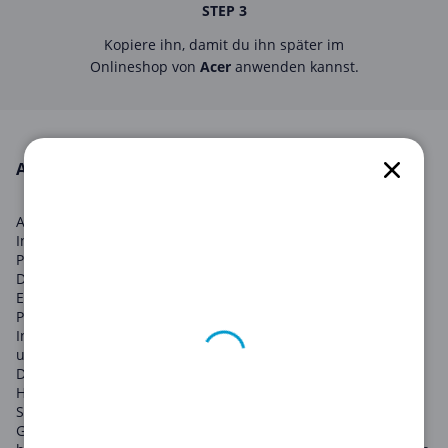
STEP 3
Kopiere ihn, damit du ihn später im
Onlineshop von
Acer
anwenden kannst.
ACER in August 2026
Acer ist ein weltweit führendes Unternehmen in der
Informationstechnologie und bietet eine Vielzahl von
Produkten an, von Laptops und Desktops bis hin zu Tablets,
Displays und Projektoren. Mit einem Commitment zur
Entwicklung benutzerorientierter und umweltfreundlicher
Produkte, steht Acer an der Spitze der technologischen
Innovation. Nutzen Sie unsere zahlreichen Acer-Gutscheine,
um bei Ihrem nächsten Technologiekauf Geld zu sparen.
Das breite Produktsortiment von Acer macht es zum idealen
Händler für jeden Technologiebedarf, sei es für Geschäfts-,
Schul-, Spiel- oder Heimanwendungen. Von High-End-
Gaming-Laptops bis zu effizienten Produktivitäts-Desktops,