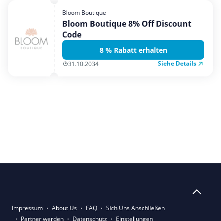
Bloom Boutique
Bloom Boutique 8% Off Discount
Code
8 % Rabatt erhalten
Siehe Details
31.10.2034
Impressum
About Us
FAQ
Sich Uns Anschließen
Partner werden
Datenschutz
Einstellungen