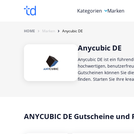
Kategorien
Marken
Auto, Motorrad & Werkz
HOME
Marken
Anycubic DE
Blumen & Geschenke
Anycubic DE
Bücher & Magazine
Anycubic DE ist ein führend
Computer & Elektronik
hochwertigen, benutzerfreu
Gutscheinen können Sie die
Entertainment & Media
finden. Starten Sie Ihre kre
Essen & Trinken
Foto, Druck & Büro
ANYCUBIC DE Gutscheine und 