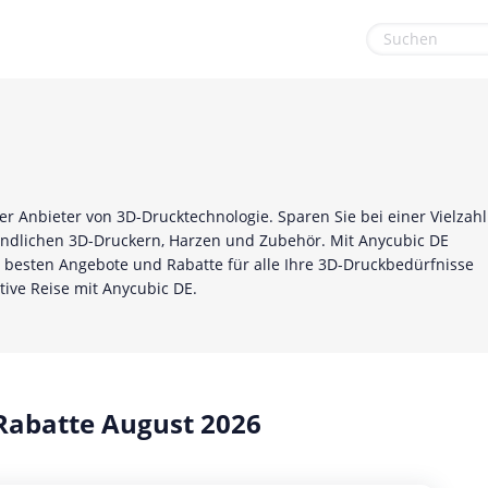
euge
Gaming & Spielzeug
Sport & Freizeit
Garten, Haushalt & Tiere
Urlaub & Reise
Gesundheit & Beauty
er Anbieter von 3D-Drucktechnologie. Sparen Sie bei einer Vielzahl
Mobilfunk & Internet
ndlichen 3D-Druckern, Harzen und Zubehör. Mit Anycubic DE
 besten Angebote und Rabatte für alle Ihre 3D-Druckbedürfnisse
Mode & Accessoires
ative Reise mit Anycubic DE.
Shopping
Sonstiges
Rabatte August 2026