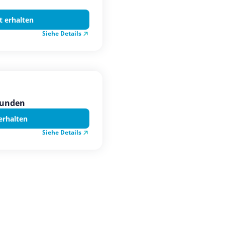
t erhalten
Siehe Details
kunden
erhalten
Siehe Details