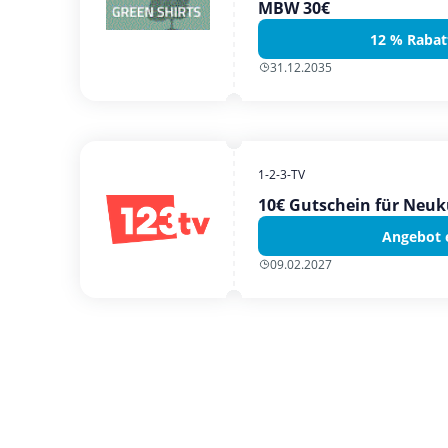
MBW 30€
12 % Rabat
31.12.2035
1-2-3-TV
10€ Gutschein für Neu
Angebot 
09.02.2027