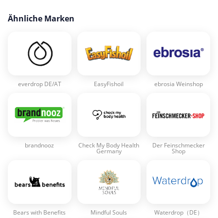
Ähnliche Marken
everdrop DE/AT
EasyFishoil
ebrosia Weinshop
brandnooz
Check My Body Health
Der Feinschmecker
Germany
Shop
Bears with Benefits
Mindful Souls
Waterdrop（DE）