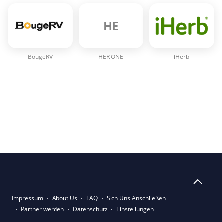
HE
BougeRV
HER ONE
iHerb
Impressum
About Us
FAQ
Sich Uns Anschließen
Partner werden
Datenschutz
Einstellungen