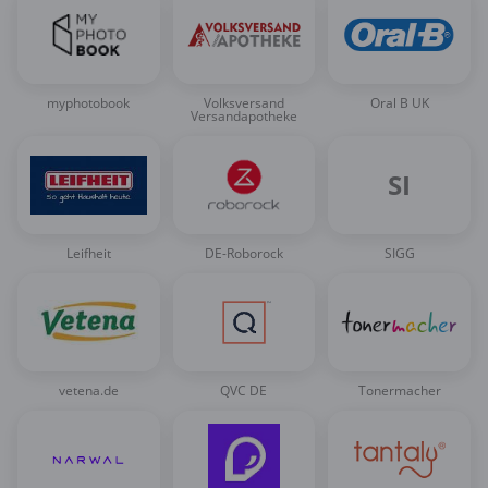
myphotobook
Volksversand
Oral B UK
Versandapotheke
SI
Leifheit
DE-Roborock
SIGG
vetena.de
QVC DE
Tonermacher