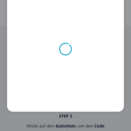
STEP 1
Suche als Erstes den für dich passenden
Gutschein aus unserer Liste oben aus.
STEP 2
Klicke auf den
Gutschein
, um den
Code