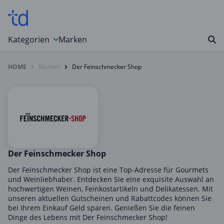
Kategorien
Marken
HOME
Marken
Der Feinschmecker Shop
Auto, Motorrad & Werkzeuge
Blumen & Geschenke
Bücher & Magazine
Computer & Elektronik
Entertainment & Media
Essen & Trinken
Der Feinschmecker Shop
Foto, Druck & Büro
Der Feinschmecker Shop ist eine Top-Adresse für Gourmets
und Weinliebhaber. Entdecken Sie eine exquisite Auswahl an
Gaming & Spielzeug
hochwertigen Weinen, Feinkostartikeln und Delikatessen. Mit
unseren aktuellen Gutscheinen und Rabattcodes können Sie
Garten, Haushalt & Tiere
bei Ihrem Einkauf Geld sparen. Genießen Sie die feinen
Gesundheit & Beauty
Dinge des Lebens mit Der Feinschmecker Shop!