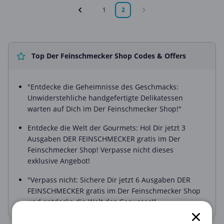
1
2
Top Der Feinschmecker Shop Codes & Offers
"Entdecke die Geheimnisse des Geschmacks:
Unwiderstehliche handgefertigte Delikatessen
warten auf Dich im Der Feinschmecker Shop!"
Entdecke die Welt der Gourmets: Hol Dir jetzt 3
Ausgaben DER FEINSCHMECKER gratis im Der
Feinschmecker Shop! Verpasse nicht dieses
exklusive Angebot!
"Verpass nicht: Sichere Dir jetzt 6 Ausgaben DER
FEINSCHMECKER gratis im Der Feinschmecker Shop
und entdecke die Welt des Genusses!"