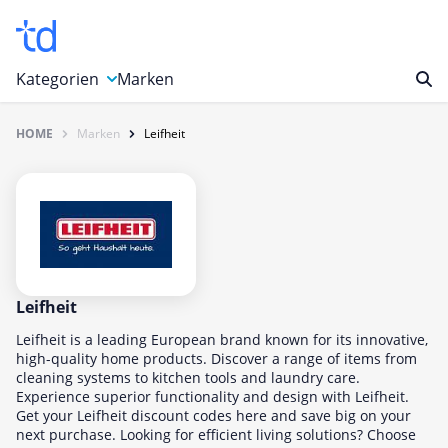
Kategorien
Marken
HOME
Marken
Leifheit
Auto, Motorrad & Werkzeuge
Blumen & Geschenke
Bücher & Magazine
Computer & Elektronik
Entertainment & Media
Essen & Trinken
Leifheit
Foto, Druck & Büro
Leifheit is a leading European brand known for its innovative,
high-quality home products. Discover a range of items from
Gaming & Spielzeug
cleaning systems to kitchen tools and laundry care.
Experience superior functionality and design with Leifheit.
Garten, Haushalt & Tiere
Get your Leifheit discount codes here and save big on your
Gesundheit & Beauty
next purchase. Looking for efficient living solutions? Choose