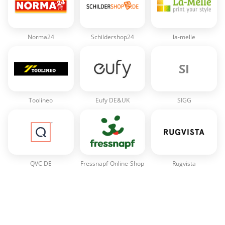
Norma24
Schildershop24
la-melle
SI
Toolineo
Eufy DE&UK
SIGG
QVC DE
Fressnapf-Online-Shop
Rugvista