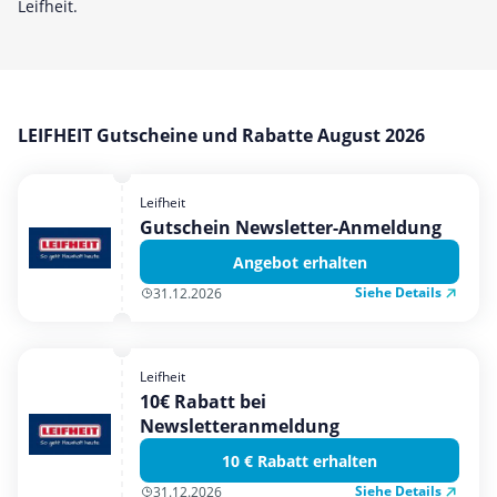
Leifheit.
Mobilfunk & Internet
Mode & Accessoires
Shopping
Sonstiges
LEIFHEIT Gutscheine und Rabatte August 2026
Sport & Freizeit
Urlaub & Reise
Leifheit
Gutschein Newsletter-Anmeldung
Angebot erhalten
Siehe Details
31.12.2026
Leifheit
10€ Rabatt bei
Newsletteranmeldung
10 € Rabatt erhalten
Siehe Details
31.12.2026