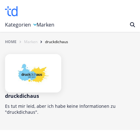
Kategorien
Marken
HOME
Marken
druckdichaus
Auto, Motorrad & Werkzeuge
Blumen & Geschenke
Bücher & Magazine
Computer & Elektronik
Entertainment & Media
Essen & Trinken
druckdichaus
Foto, Druck & Büro
Es tut mir leid, aber ich habe keine Informationen zu
"druckdichaus".
Gaming & Spielzeug
Garten, Haushalt & Tiere
Gesundheit & Beauty