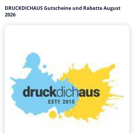
Mobilfunk & Internet
DRUCKDICHAUS Gutscheine und Rabatte August
2026
Mode & Accessoires
Shopping
Sonstiges
Sport & Freizeit
Urlaub & Reise