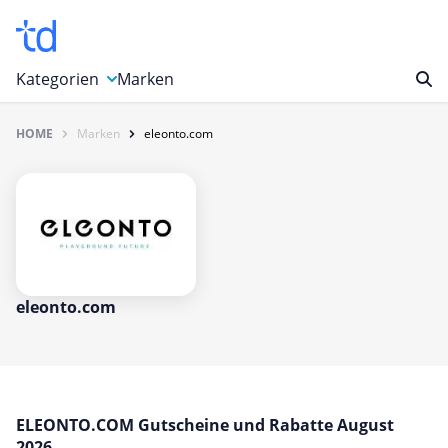
Kategorien
Marken
HOME
Marken
eleonto.com
Auto, Motorrad & Werkzeuge
Blumen & Geschenke
Bücher & Magazine
Computer & Elektronik
Entertainment & Media
Essen & Trinken
eleonto.com
Foto, Druck & Büro
Gaming & Spielzeug
Garten, Haushalt & Tiere
ELEONTO.COM Gutscheine und Rabatte August
Gesundheit & Beauty
2026