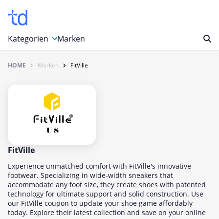
Kategorien
Marken
HOME
Marken
FitVille
Auto, Motorrad & Werkzeuge
Blumen & Geschenke
Bücher & Magazine
Computer & Elektronik
Entertainment & Media
Essen & Trinken
FitVille
Foto, Druck & Büro
Experience unmatched comfort with FitVille's innovative
footwear. Specializing in wide-width sneakers that
Gaming & Spielzeug
accommodate any foot size, they create shoes with patented
technology for ultimate support and solid construction. Use
Garten, Haushalt & Tiere
our FitVille coupon to update your shoe game affordably
Gesundheit & Beauty
today. Explore their latest collection and save on your online