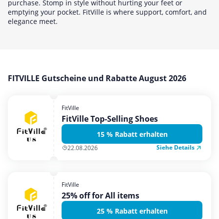
purchase. Stomp in style without hurting your feet or
Mobilfunk & Internet
emptying your pocket. FitVille is where support, comfort, and
elegance meet.
Mode & Accessoires
Shopping
Sonstiges
Sport & Freizeit
FITVILLE Gutscheine und Rabatte August 2026
Urlaub & Reise
FitVille
FitVille Top-Selling Shoes
15 % Rabatt erhalten
Siehe Details
22.08.2026
FitVille
25% off for All items
25 % Rabatt erhalten