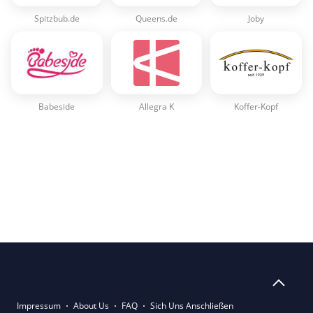
Spitzbub.de
Queens.de
Joby
Babeside
Allegra K
Koffer-Kopf
Impressum
About Us
FAQ
Sich Uns Anschließen