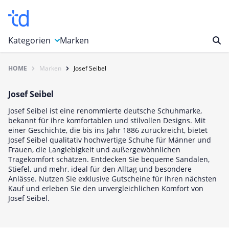
Kategorien
Marken
HOME
Marken
Josef Seibel
Auto, Motorrad & Werkzeuge
Blumen & Geschenke
Josef Seibel
Bücher & Magazine
Josef Seibel ist eine renommierte deutsche Schuhmarke,
Computer & Elektronik
bekannt für ihre komfortablen und stilvollen Designs. Mit
einer Geschichte, die bis ins Jahr 1886 zurückreicht, bietet
Entertainment & Media
Josef Seibel qualitativ hochwertige Schuhe für Männer und
Frauen, die Langlebigkeit und außergewöhnlichen
Essen & Trinken
Tragekomfort schätzen. Entdecken Sie bequeme Sandalen,
Stiefel, und mehr, ideal für den Alltag und besondere
Foto, Druck & Büro
Anlässe. Nutzen Sie exklusive Gutscheine für Ihren nächsten
Gaming & Spielzeug
Kauf und erleben Sie den unvergleichlichen Komfort von
Josef Seibel.
Garten, Haushalt & Tiere
Gesundheit & Beauty