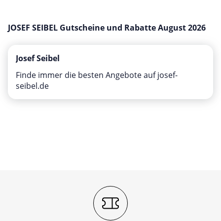
Mobilfunk & Internet
Mode & Accessoires
JOSEF SEIBEL Gutscheine und Rabatte August 2026
Shopping
Sonstiges
Josef Seibel
Sport & Freizeit
Finde immer die besten Angebote auf josef-
seibel.de
Urlaub & Reise