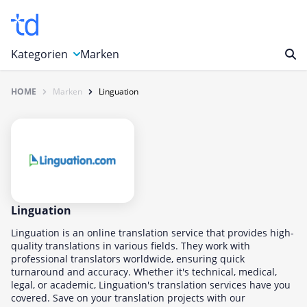
Kategorien
Marken
HOME
Marken
Linguation
Auto, Motorrad & Werkzeuge
Blumen & Geschenke
Bücher & Magazine
Computer & Elektronik
Entertainment & Media
Essen & Trinken
Linguation
Foto, Druck & Büro
Linguation is an online translation service that provides high-
quality translations in various fields. They work with
Gaming & Spielzeug
professional translators worldwide, ensuring quick
turnaround and accuracy. Whether it's technical, medical,
Garten, Haushalt & Tiere
legal, or academic, Linguation's translation services have you
Gesundheit & Beauty
covered. Save on your translation projects with our