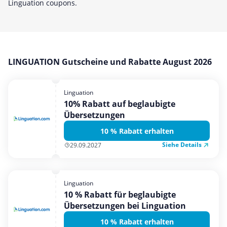
Linguation coupons.
Mobilfunk & Internet
Mode & Accessoires
Shopping
Sonstiges
LINGUATION Gutscheine und Rabatte August 2026
Sport & Freizeit
Urlaub & Reise
Linguation
10% Rabatt auf beglaubigte
Übersetzungen
10 % Rabatt erhalten
Siehe Details
29.09.2027
Linguation
10 % Rabatt für beglaubigte
Übersetzungen bei Linguation
10 % Rabatt erhalten