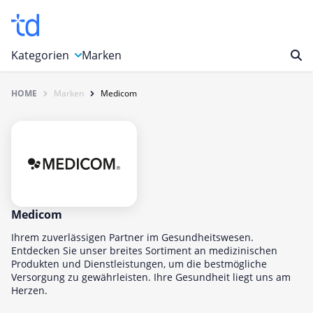
Kategorien
Marken
HOME
Marken
Medicom
Auto, Motorrad & Werkzeuge
Blumen & Geschenke
Bücher & Magazine
Computer & Elektronik
Entertainment & Media
Essen & Trinken
Medicom
Foto, Druck & Büro
Ihrem zuverlässigen Partner im Gesundheitswesen.
Entdecken Sie unser breites Sortiment an medizinischen
Gaming & Spielzeug
Produkten und Dienstleistungen, um die bestmögliche
Versorgung zu gewährleisten. Ihre Gesundheit liegt uns am
Garten, Haushalt & Tiere
Herzen.
Gesundheit & Beauty