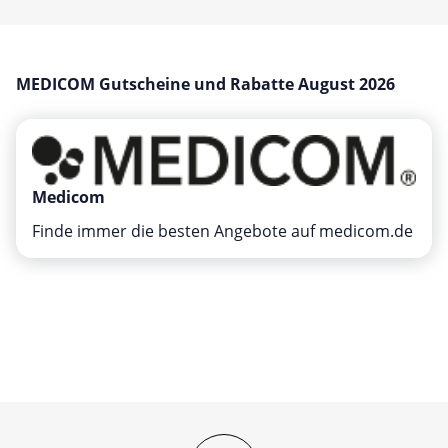
Mobilfunk & Internet
Mode & Accessoires
Shopping
MEDICOM Gutscheine und Rabatte August 2026
Sonstiges
Sport & Freizeit
Urlaub & Reise
Medicom
Finde immer die besten Angebote auf medicom.de