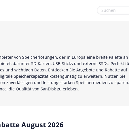
euge
Gaming & Spielzeug
Sport & Freizeit
Garten, Haushalt & Tiere
Urlaub & Reise
Gesundheit & Beauty
nbieter von Speicherlösungen, der in Europa eine breite Palette an
Mobilfunk & Internet
etet, darunter SD-Karten, USB-Sticks und externe SSDs. Perfekt fü
eos und wichtigen Daten. Entdecken Sie Angebote und Rabatte auf
Mode & Accessoires
igitale Speicherkapazität kostengünstig zu erweitern. Nutzen Sie
on zuverlässigen und leistungsstarken Speichermedien zu sparen
Shopping
nce, die Qualität von SanDisk zu erleben.
Sonstiges
batte August 2026