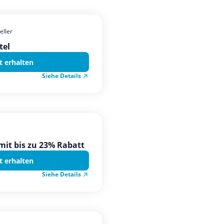
eller
tel
t erhalten
Siehe Details
it bis zu 23% Rabatt
t erhalten
Siehe Details