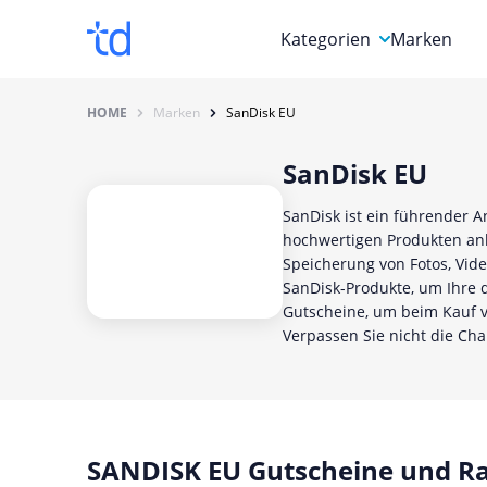
Kategorien
Marken
Auto, Motorrad & Werkz
HOME
Marken
SanDisk EU
Blumen & Geschenke
SanDisk EU
Bücher & Magazine
SanDisk ist ein führender A
Computer & Elektronik
hochwertigen Produkten anbi
Speicherung von Fotos, Vid
Entertainment & Media
SanDisk-Produkte, um Ihre d
Gutscheine, um beim Kauf v
Essen & Trinken
Verpassen Sie nicht die Cha
Foto, Druck & Büro
SANDISK EU Gutscheine und Ra