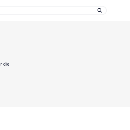
r die
.