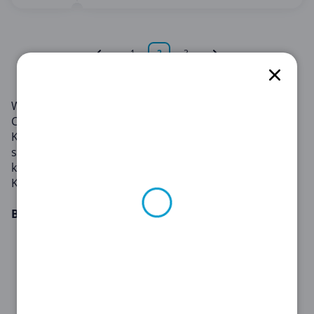
1
2
3
Willkommen in der Kategorie "Sonstiges" auf
Copacoupona.de! Dies ist der perfekte Ort für clevere
Käufer, die vielfältige Rabatte unter einem Dach
suchen. Die Verwendung von Kategorie-Gutscheinen
kann zu erheblichen Einsparungen führen und jeden
Kauf ein wenig zufriedenstellender machen.
Beliebte Gutscheine
Nature 24
: Melde dich für den LaNatura-
Newsletter an und schalte exklusive Belohnungen
frei: Erhalte einen speziellen Einmal-Gutschein für
deine Bestellung bei Nature 24!
Chefkoch
: Werde ein kulinarischer Connaisseur