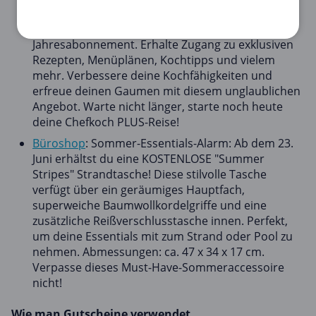
mit Chefkoch PLUS! Erhalte einen
beeindruckenden Rabatt von 40% auf das
Jahresabonnement. Erhalte Zugang zu exklusiven
Rezepten, Menüplänen, Kochtipps und vielem
mehr. Verbessere deine Kochfähigkeiten und
erfreue deinen Gaumen mit diesem unglaublichen
Angebot. Warte nicht länger, starte noch heute
deine Chefkoch PLUS-Reise!
Büroshop
: Sommer-Essentials-Alarm: Ab dem 23.
Juni erhältst du eine KOSTENLOSE "Summer
Stripes" Strandtasche! Diese stilvolle Tasche
verfügt über ein geräumiges Hauptfach,
superweiche Baumwollkordelgriffe und eine
zusätzliche Reißverschlusstasche innen. Perfekt,
um deine Essentials mit zum Strand oder Pool zu
nehmen. Abmessungen: ca. 47 x 34 x 17 cm.
Verpasse dieses Must-Have-Sommeraccessoire
nicht!
Wie man Gutscheine verwendet