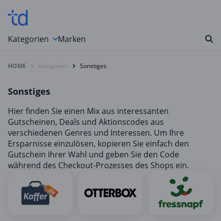
Kategorien
Marken
HOME
Kategorien
Sonstiges
Auto, Motorrad & Werkzeuge
Blumen & Geschenke
Sonstiges
Bücher & Magazine
Hier finden Sie einen Mix aus interessanten
Computer & Elektronik
Gutscheinen, Deals und Aktionscodes aus
Entertainment & Media
verschiedenen Genres und Interessen. Um Ihre
Ersparnisse einzulösen, kopieren Sie einfach den
Essen & Trinken
Gutschein Ihrer Wahl und geben Sie den Code
Foto, Druck & Büro
während des Checkout-Prozesses des Shops ein.
Gaming & Spielzeug
Garten, Haushalt & Tiere
Gesundheit & Beauty