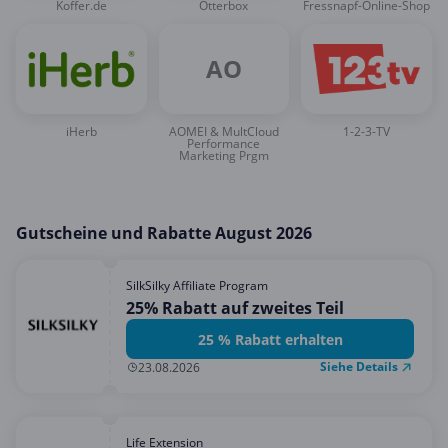
Koffer.de
Otterbox
Fressnapf-Online-Shop
Mobilfunk & Internet
Mode & Accessoires
AO
Shopping
Sonstiges
iHerb
AOMEI & MultCloud
1-2-3-TV
Performance
Sport & Freizeit
Marketing Prgm
Urlaub & Reise
Gutscheine und Rabatte August 2026
SilkSilky Affiliate Program
25% Rabatt auf zweites Teil
25 % Rabatt erhalten
Siehe Details
23.08.2026
Life Extension