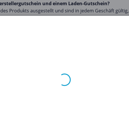
Herstellergutschein und einem Laden-Gutschein?
es Produkts ausgestellt und sind in jedem Geschäft gültig,
 Einzelhändler und können nur in diesem bestimmten Gesch
rtikel verwenden?
tlinie des Einzelhändlers ab. Einige erlauben das sogenann
. Überprüfe die Geschäftsbedingungen der Gutscheine und d
ist?
lerweise auf dem Gutschein selbst oder in den Details, wen
ierten Artikel verwenden?
ass bestimmte Geschäfte Einschränkungen hinsichtlich der 
ichtlinie des Geschäfts.
wendung von Kategorie-Gutscheinen ein leistungsstarkes W
dir, deinen Lebensstil zu pflegen und gleichzeitig Geld für L
 zu sparen bedeutet nicht, bei Qualität oder Quantität Ko