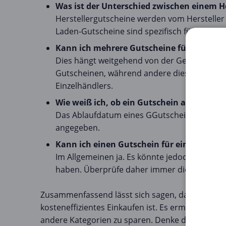
Was ist der Unterschied zwischen einem 
Herstellergutscheine werden vom Hersteller d
Laden-Gutscheine sind spezifisch für einen
Kann ich mehrere Gutscheine für einen A
Dies hängt weitgehend von der Geschäftsrich
Gutscheinen, während andere dies nicht tun
Einzelhändlers.
Wie weiß ich, ob ein Gutschein abgelaufen 
Das Ablaufdatum eines GGutscheins ist norma
angegeben.
Kann ich einen Gutschein für einen reduz
Im Allgemeinen ja. Es könnte jedoch sein, d
haben. Überprüfe daher immer die Gutscheinr
Zusammenfassend lässt sich sagen, dass die Ver
kosteneffizientes Einkaufen ist. Es ermöglicht es 
andere Kategorien zu sparen. Denke daran, Geld