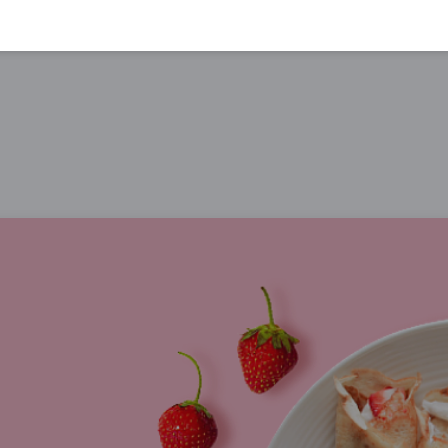
pona.de und genieße die Freude am Sparen. Cleveres Einkauf