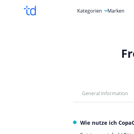
Kategorien
Marken
Auto, Motorrad & Werkz
Blumen & Geschenke
Fr
Bücher & Magazine
Computer & Elektronik
Entertainment & Media
Essen & Trinken
General Information
Foto, Druck & Büro
Wie nutze ich Copa