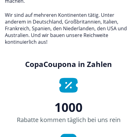
machen.
Mobilfunk & Internet
Wir sind auf mehreren Kontinenten tätig. Unter
Mode & Accessoires
anderem in Deutschland, Großbritannien, Italien,
Shopping
Frankreich, Spanien, den Niederlanden, den USA und
Australien. Und wir bauen unsere Reichweite
Sonstiges
kontinuierlich aus!
Sport & Freizeit
Urlaub & Reise
CopaCoupona in Zahlen
1000
Rabatte kommen täglich bei uns rein