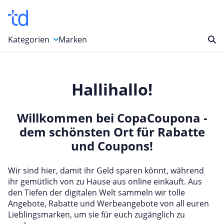
Kategorien
Marken
Auto, Motorrad & Werkzeuge
Hallihallo!
Blumen & Geschenke
Bücher & Magazine
Willkommen bei CopaCoupona -
Computer & Elektronik
dem schönsten Ort für Rabatte
Entertainment & Media
und Coupons!
Essen & Trinken
Foto, Druck & Büro
Wir sind hier, damit ihr Geld sparen könnt, während
ihr gemütlich von zu Hause aus online einkauft. Aus
Gaming & Spielzeug
den Tiefen der digitalen Welt sammeln wir tolle
Garten, Haushalt & Tiere
Angebote, Rabatte und Werbeangebote von all euren
Lieblingsmarken, um sie für euch zugänglich zu
Gesundheit & Beauty