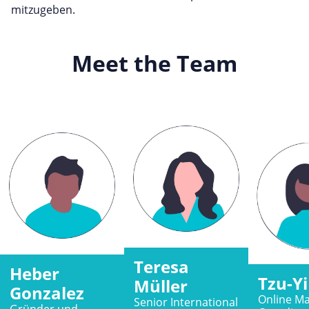
mitzugeben.
Meet the Team
Teresa
Heber
Tzu-Y
Müller
Gonzalez
Online Ma
Senior International
Gründer und