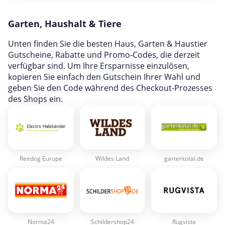
Mobilfunk & Internet
Garten, Haushalt & Tiere
Mode & Accessoires
Shopping
Unten finden Sie die besten Haus, Garten & Haustier
Gutscheine, Rabatte und Promo-Codes, die derzeit
Sonstiges
verfügbar sind. Um Ihre Ersparnisse einzulösen,
Sport & Freizeit
kopieren Sie einfach den Gutschein Ihrer Wahl und
geben Sie den Code während des Checkout-Prozesses
Urlaub & Reise
des Shops ein.
Reedog Europe
Wildes Land
gartentotal.de
Norma24
Schildershop24
Rugvista