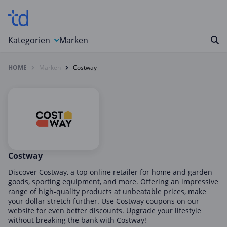
Kategorien
Marken
HOME
Marken
Costway
Auto, Motorrad & Werkzeuge
Blumen & Geschenke
Bücher & Magazine
Computer & Elektronik
Entertainment & Media
Essen & Trinken
Costway
Foto, Druck & Büro
Discover Costway, a top online retailer for home and garden
goods, sporting equipment, and more. Offering an impressive
Gaming & Spielzeug
range of high-quality products at unbeatable prices, make
your dollar stretch further. Use Costway coupons on our
Garten, Haushalt & Tiere
website for even better discounts. Upgrade your lifestyle
Gesundheit & Beauty
without breaking the bank with Costway!