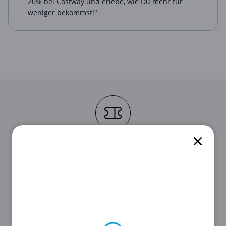
20% bei Costway und erlebe, wie Du mehr für
weniger bekommst!"
STEP 1
Suche als Erstes den für dich passenden
Gutschein aus unserer Liste oben aus.