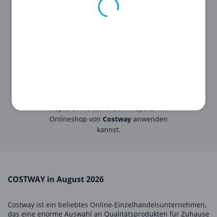
STEP 2
Klicke auf den
Gutschein
, um den
Code
zu sehen.
STEP 3
Kopiere ihn, damit du ihn später im
Onlineshop von
Costway
anwenden
kannst.
COSTWAY in August 2026
Costway ist ein beliebtes Online-Einzelhandelsunternehmen,
das eine enorme Auswahl an Qualitätsprodukten für Zuhause