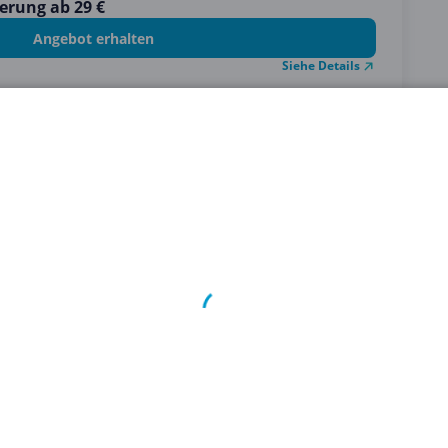
erung ab 29 €
Angebot erhalten
Siehe Details
STEP 2
Klicke auf den
Gutschein
, um den
Code
zu sehen.