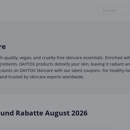
euge
Gaming & Spielzeug
Sport & Freizeit
Garten, Haushalt & Tiere
Urlaub & Reise
re
Gesundheit & Beauty
h-quality, vegan, and cruelty-free skincare essentials. Enriched wi
Mobilfunk & Internet
gredients, DAYTOX products detoxify your skin, leaving it radiant a
counts on DAYTOX Skincare with our latest coupons. For healthy-lo
Mode & Accessoires
and trusted by skincare experts worldwide.
Shopping
Sonstiges
und Rabatte August 2026