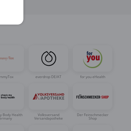
n
mmyTox
everdrop DE/AT
for you eHealth
y Body Health
Volksversand
Der Feinschmecker
ermany
Versandapotheke
Shop