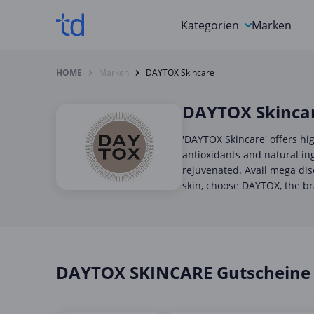
Kategorien
Marken
Auto, Motorrad & Werkz
HOME
Marken
DAYTOX Skincare
Blumen & Geschenke
DAYTOX Skinca
Bücher & Magazine
'DAYTOX Skincare' offers hig
Computer & Elektronik
antioxidants and natural in
rejuvenated. Avail mega dis
Entertainment & Media
skin, choose DAYTOX, the br
Essen & Trinken
Foto, Druck & Büro
DAYTOX SKINCARE Gutscheine 