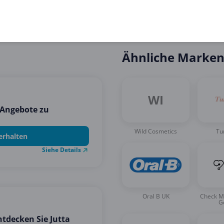
Ähnliche Marke
WI
-Angebote zu
Wild Cosmetics
Tu
erhalten
Siehe Details
Oral B UK
Check M
G
Entdecken Sie Jutta