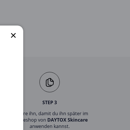
STEP 3
Kopiere ihn, damit du ihn später im
Onlineshop von
DAYTOX Skincare
anwenden kannst.