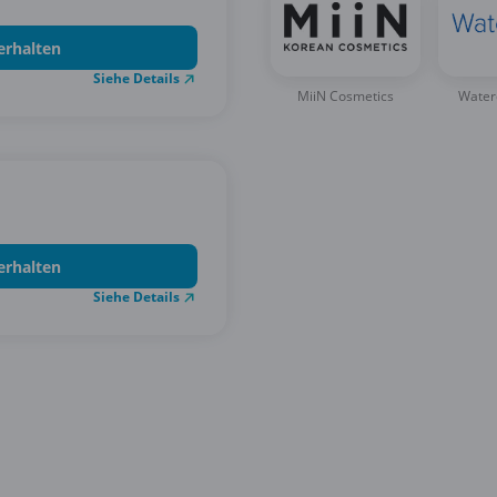
erhalten
Siehe Details
MiiN Cosmetics
Wate
erhalten
Siehe Details