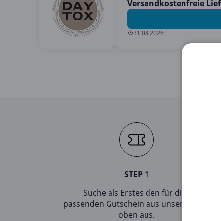
Versandkostenfreie Lief
31.08.2026
STEP 1
Suche als Erstes den für dich
passenden Gutschein aus unserer Liste
oben aus.