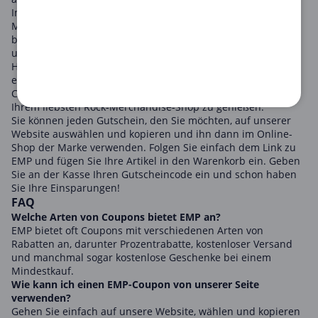
Interessen ansprechen.
Mit ihren exklusiven Produkten und regelmäßigen Verkäufen
bietet EMP großartige Sparmöglichkeiten. Besonders mit
unseren EMP-Coupon-Codes können Sie Band-Shirts,
Hoodies, Schmuck, Poster, Heimdekorationen und mehr zu
ermäßigten Preisen erwerben. Verpassen Sie nicht die
Chance, aufregende Deals und maximale Einsparungen in
Ihrem liebsten Rock-Merchandise-Shop zu genießen.
Sie können jeden Gutschein, den Sie möchten, auf unserer
Website auswählen und kopieren und ihn dann im Online-
Shop der Marke verwenden. Folgen Sie einfach dem Link zu
EMP und fügen Sie Ihre Artikel in den Warenkorb ein. Geben
Sie an der Kasse Ihren Gutscheincode ein und schon haben
Sie Ihre Einsparungen!
FAQ
Welche Arten von Coupons bietet EMP an?
EMP bietet oft Coupons mit verschiedenen Arten von
Rabatten an, darunter Prozentrabatte, kostenloser Versand
und manchmal sogar kostenlose Geschenke bei einem
Mindestkauf.
Wie kann ich einen EMP-Coupon von unserer Seite
verwenden?
Gehen Sie einfach auf unsere Website, wählen und kopieren