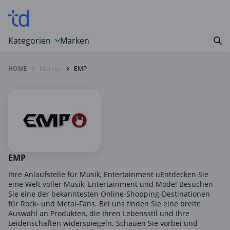
Kategorien
Marken
HOME
Marken
EMP
Auto, Motorrad & Werkzeuge
Blumen & Geschenke
Bücher & Magazine
Computer & Elektronik
Entertainment & Media
Essen & Trinken
EMP
Foto, Druck & Büro
Ihre Anlaufstelle für Musik, Entertainment uEntdecken Sie
eine Welt voller Musik, Entertainment und Mode! Besuchen
Gaming & Spielzeug
Sie eine der bekanntesten Online-Shopping-Destinationen
für Rock- und Metal-Fans. Bei uns finden Sie eine breite
Garten, Haushalt & Tiere
Auswahl an Produkten, die Ihren Lebensstil und Ihre
Gesundheit & Beauty
Leidenschaften widerspiegeln. Schauen Sie vorbei und