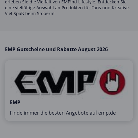
erleben Sie die Vielfalt von EMP!nd Lifestyle. Entdecken Sie
Mobilfunk & Internet
eine vielfältige Auswahl an Produkten für Fans und Kreative.
Viel Spaß beim Stöbern!
Mode & Accessoires
Shopping
Sonstiges
Sport & Freizeit
EMP Gutscheine und Rabatte August 2026
Urlaub & Reise
EMP
Finde immer die besten Angebote auf emp.de