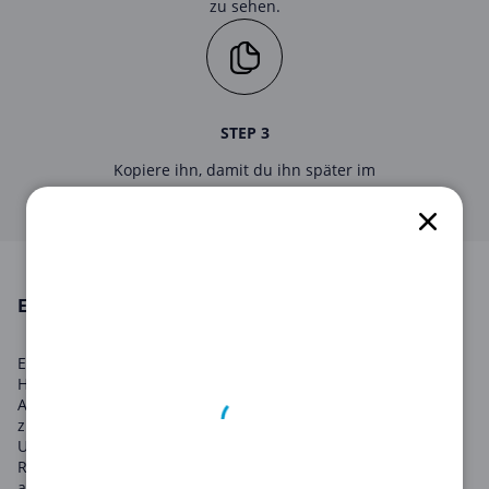
zu sehen.
STEP 3
Kopiere ihn, damit du ihn später im
Onlineshop von
EMP
anwenden kannst.
EMP in August 2026
Emp ist die ultimative Online-Shop-Adresse für Rock- und
Heavy Metal-Merchandise. Mit einer beeindruckenden
Auswahl an allem von Band-Merch und Festival-Gear bis hin
zu Streetwear und Gaming-Zubehör, hat EMP alle Ihre
Unterhaltungsbedürfnisse abgedeckt. Wenn Sie ein Fan von
Rockmusik, Filmen, TV-Shows, Videospielen oder der
alternativen Lifestyle-Kultur sind, wird EMP definitiv Ihre