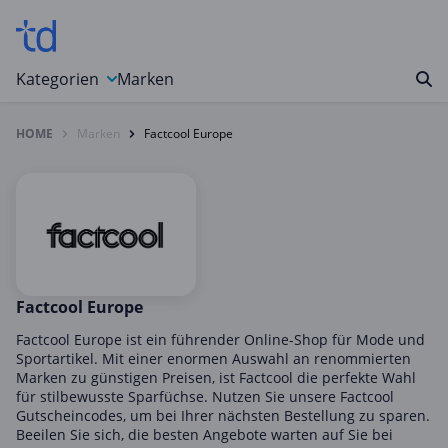
Kategorien
Marken
HOME
Marken
Factcool Europe
Auto, Motorrad & Werkzeuge
Blumen & Geschenke
Bücher & Magazine
Computer & Elektronik
Entertainment & Media
Essen & Trinken
Factcool Europe
Foto, Druck & Büro
Factcool Europe ist ein führender Online-Shop für Mode und
Sportartikel. Mit einer enormen Auswahl an renommierten
Gaming & Spielzeug
Marken zu günstigen Preisen, ist Factcool die perfekte Wahl
für stilbewusste Sparfüchse. Nutzen Sie unsere Factcool
Garten, Haushalt & Tiere
Gutscheincodes, um bei Ihrer nächsten Bestellung zu sparen.
Gesundheit & Beauty
Beeilen Sie sich, die besten Angebote warten auf Sie bei