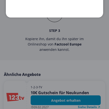
zu sehen.
STEP 3
Kopiere ihn, damit du ihn später im
Onlineshop von
Factcool Europe
anwenden kannst.
Ähnliche Angebote
1-2-3-TV
10€ Gutschein für Neukunden
Angebot erhalten
Siehe Details
09.02.2027