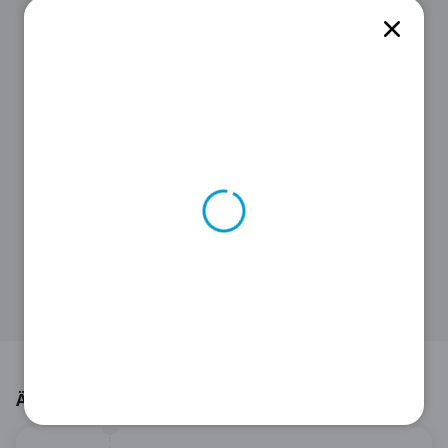
STEP 2
Klicke auf den
Gutschein
, um den
Code
zu sehen.
STEP 3
Kopiere ihn, damit du ihn später im
Onlineshop von
Falconeri DE
anwenden
kannst.
Ähnliche Angebote