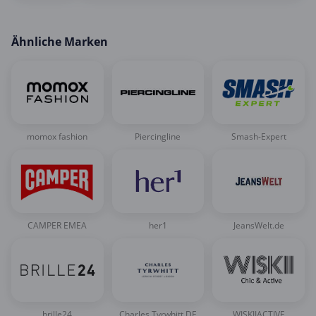
Ähnliche Marken
momox fashion
Piercingline
Smash-Expert
CAMPER EMEA
her1
JeansWelt.de
brille24
Charles Tyrwhitt DE
WISKIIACTIVE