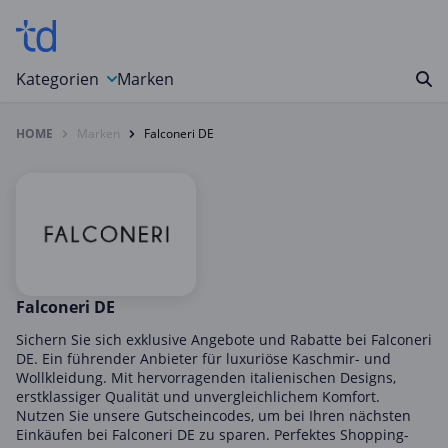
Kategorien
Marken
HOME
Marken
Falconeri DE
Auto, Motorrad & Werkzeuge
Blumen & Geschenke
Bücher & Magazine
Computer & Elektronik
Entertainment & Media
Essen & Trinken
Falconeri DE
Foto, Druck & Büro
Sichern Sie sich exklusive Angebote und Rabatte bei Falconeri
DE. Ein führender Anbieter für luxuriöse Kaschmir- und
Gaming & Spielzeug
Wollkleidung. Mit hervorragenden italienischen Designs,
erstklassiger Qualität und unvergleichlichem Komfort.
Garten, Haushalt & Tiere
Nutzen Sie unsere Gutscheincodes, um bei Ihren nächsten
Gesundheit & Beauty
Einkäufen bei Falconeri DE zu sparen. Perfektes Shopping-