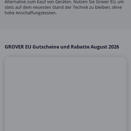
Alternative zum Kauf von Geräten. Nutzen Sie Grover EU, um
Mobilfunk & Internet
stets auf dem neuesten Stand der Technik zu bleiben, ohne
hohe Anschaffungskosten.
Mode & Accessoires
Shopping
Sonstiges
Sport & Freizeit
GROVER EU Gutscheine und Rabatte August 2026
Urlaub & Reise