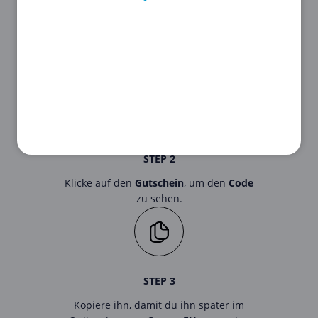
STEP 1
Suche als Erstes den für dich passenden
Gutschein aus unserer Liste oben aus.
STEP 2
Klicke auf den
Gutschein
, um den
Code
zu sehen.
STEP 3
Kopiere ihn, damit du ihn später im