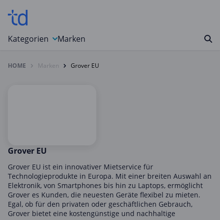
Kategorien
Marken
HOME
Marken
Grover EU
Auto, Motorrad & Werkzeuge
Blumen & Geschenke
Bücher & Magazine
Computer & Elektronik
Entertainment & Media
Essen & Trinken
Grover EU
Foto, Druck & Büro
Grover EU ist ein innovativer Mietservice für
Technologieprodukte in Europa. Mit einer breiten Auswahl an
Gaming & Spielzeug
Elektronik, von Smartphones bis hin zu Laptops, ermöglicht
Grover es Kunden, die neuesten Geräte flexibel zu mieten.
Garten, Haushalt & Tiere
Egal, ob für den privaten oder geschäftlichen Gebrauch,
Gesundheit & Beauty
Grover bietet eine kostengünstige und nachhaltige