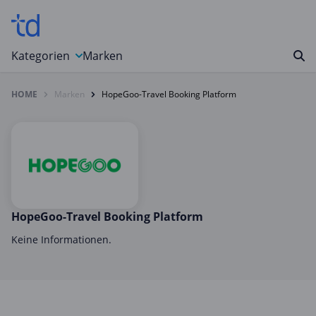
Kategorien
Marken
HOME
Marken
HopeGoo-Travel Booking Platform
Auto, Motorrad & Werkzeuge
Blumen & Geschenke
Bücher & Magazine
Computer & Elektronik
Entertainment & Media
Essen & Trinken
HopeGoo-Travel Booking Platform
Foto, Druck & Büro
Keine Informationen.
Gaming & Spielzeug
Garten, Haushalt & Tiere
Gesundheit & Beauty