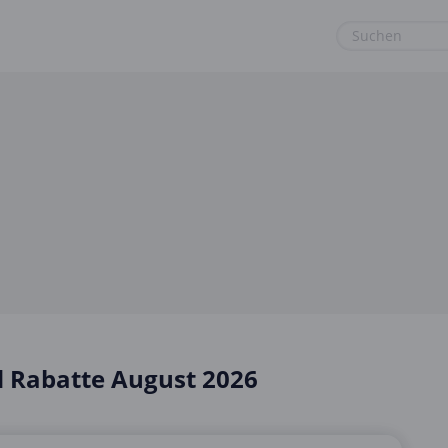
euge
Gaming & Spielzeug
Sport & Freizeit
Garten, Haushalt & Tiere
Urlaub & Reise
Gesundheit & Beauty
Mobilfunk & Internet
Mode & Accessoires
Shopping
Sonstiges
 Rabatte August 2026