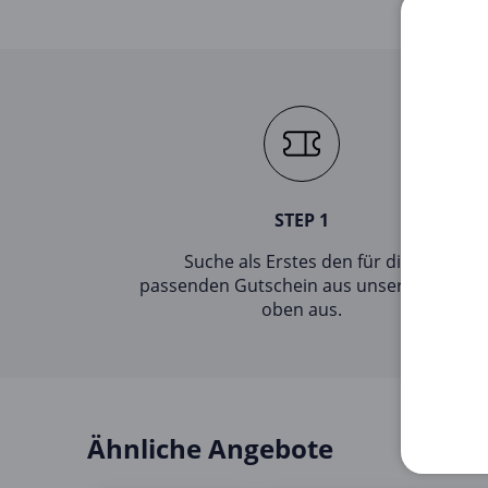
STEP 1
Suche als Erstes den für dich
passenden Gutschein aus unserer Liste
oben aus.
Ähnliche Angebote