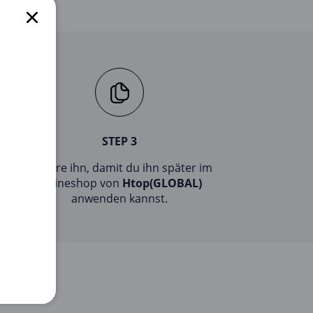
STEP 3
Kopiere ihn, damit du ihn später im
Onlineshop von
Htop(GLOBAL)
anwenden kannst.