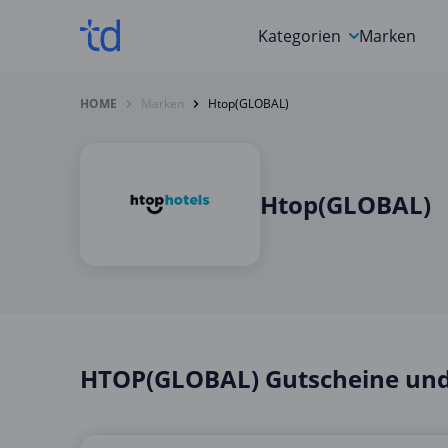
Kategorien
Marken
Auto, Motorrad & Werkz
HOME
Marken
Htop(GLOBAL)
Blumen & Geschenke
Bücher & Magazine
Htop(GLOBAL)
Computer & Elektronik
Entertainment & Media
Essen & Trinken
Foto, Druck & Büro
HTOP(GLOBAL) Gutscheine und