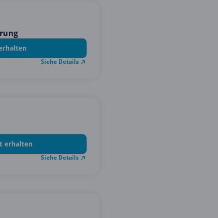
erung
erhalten
Siehe Details
t erhalten
Siehe Details